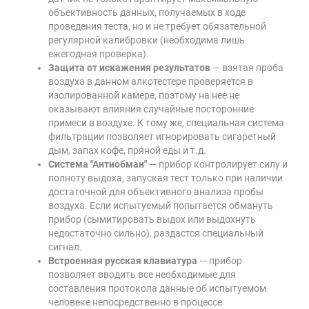
объективность данных, получаемых в ходе
проведения теста, но и не требует обязательной
регулярной калибровки (необходима лишь
ежегодная проверка).
Защита от искажения результатов
— взятая проба
воздуха в данном алкотестере проверяется в
изолированной камере, поэтому на нее не
оказывают влияния случайные посторонние
примеси в воздухе. К тому же, специальная система
фильтрации позволяет игнорировать сигаретный
дым, запах кофе, пряной еды и т.д.
Система "Антиобман"
— прибор контролирует силу и
полноту выдоха, запуская тест только при наличии
достаточной для объективного анализа пробы
воздуха. Если испытуемый попытается обмануть
прибор (сымитировать выдох или выдохнуть
недостаточно сильно), раздастся специальный
сигнал.
Встроенная русская клавиатура
— прибор
позволяет вводить все необходимые для
составления протокола данные об испытуемом
человеке непосредственно в процессе