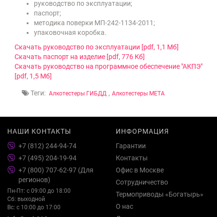
руководство по эксплуатации;
паспорт;
методика поверки МП-242-1134-2011;
упаковочная коробка.
Скачать руководство по эксплуатации [pdf, 1,1 Мб]
Скачать паспорт на изделие [pdf, 776 Кб]
Скачать руководство на программное обеспечение "АКПЭ"
[pdf, 1,5 Mб]
Теги:
,
Алкотестеры ГИБДД
Алкотестеры МЕТА
НАШИ КОНТАКТЫ
ИНФОРМАЦИЯ
+7 (812) 244-94-74
Гарантии
+7 (495) 204-19-94
Контакты
+7 (800) 707-62-97 (Для
Офис в Москве
регионов)
Сотрудничество
Пн-Пт: с 09:00 до 18:00
Термоприводы «Богатырь»
Сб: выходной
О нас
Вс: с 10:00 до 17:00