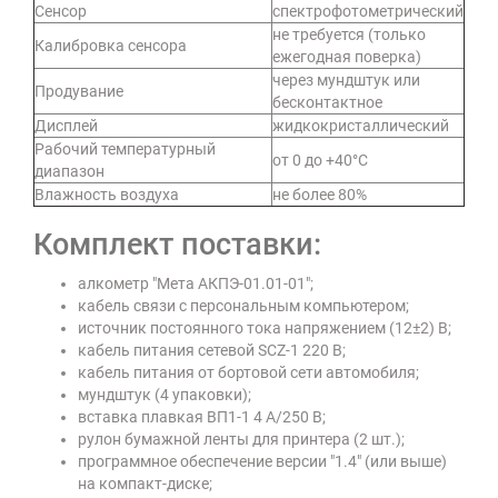
Сенсор
спектрофотометрический
не требуется (только
Калибровка сенсора
ежегодная поверка)
через мундштук или
Продувание
бесконтактное
Дисплей
жидкокристаллический
Рабочий температурный
от 0 до +40°С
диапазон
Влажность воздуха
не более 80%
Комплект поставки:
алкометр "Мета АКПЭ-01.01-01";
кабель связи с персональным компьютером;
источник постоянного тока напряжением (12±2) В;
кабель питания сетевой SCZ-1 220 B;
кабель питания от бортовой сети автомобиля;
мундштук (4 упаковки);
вставка плавкая ВП1-1 4 А/250 В;
рулон бумажной ленты для принтера (2 шт.);
программное обеспечение версии "1.4" (или выше)
на компакт-диске;