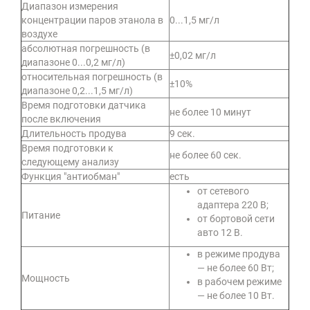
Диапазон измерения
концентрации паров этанола в
0...1,5 мг/л
воздухе
абсолютная погрешность (в
±0,02 мг/л
диапазоне 0...0,2 мг/л)
относительная погрешность (в
±10%
диапазоне 0,2...1,5 мг/л)
Время подготовки датчика
не более 10 минут
после включения
Длительность продува
9 сек.
Время подготовки к
не более 60 сек.
следующему анализу
Функция "антиобман"
есть
от сетевого
адаптера 220 В;
Питание
от бортовой сети
авто 12 В.
в режиме продува
— не более 60 Вт;
Мощность
в рабочем режиме
— не более 10 Вт.