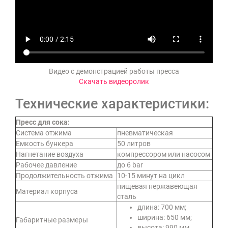
Видео с демонстрацией работы пресса
Скачать видеоролик
Технические характеристики:
Пресс для сока:
Система отжима
пневматическая
Емкость бункера
50 литров
Нагнетание воздуха
компрессором или насосом
Рабочее давление
до 6 bar
Продолжительность отжима
10-15 минут на цикл
пищевая нержавеющая
Материал корпуса
сталь
длина: 700 мм;
ширина: 650 мм;
Габаритные размеры
высота: 990 мм.