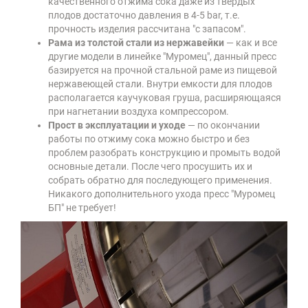
качественного отжима сока даже из твердых
плодов достаточно давления в 4-5 bar, т.е.
прочность изделия рассчитана "с запасом".
Рама из толстой стали из нержавейки
— как и все
другие модели в линейке
"Муромец", данный пресс
базируется на прочной стальной раме из пищевой
нержавеющей стали. Внутри емкости для плодов
располагается каучуковая груша, расширяющаяся
при нагнетании воздуха компрессором.
Прост в эксплуатации и уходе
— по окончании
работы по отжиму сока можно быстро и без
проблем разобрать конструкцию и промыть водой
основные детали. После чего просушить их и
собрать обратно для последующего применения.
Никакого дополнительного ухода пресс
"Муромец
БП"
не требует!