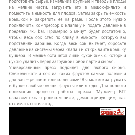
подготовить сырье, измельчив крупные и твердые плоды
на мелкие части, загрузить его в мешок-фильтр и
поместить в емкость для плодов. Затем закрыть емкость
крышкой и закрепить ее на раме. После этого нужно
подключить компрессор к клапану и подать давление в
пределах 4-5 bar. Примерно 5 минут будет достаточно,
чтобы весь сок стек по сливу в емкость, которую вы
подставили заранее. Когда весь сок вытечет, сбросьте
давление из системы через клапан и открывайте крышку
бункера. В мешке останется лишь сухой жмых, который
нужно удалить перед загрузкой новой партии сырья.
Универсальный пресс подойдет для любого сырья.
Свежевыжатый сок из каких фруктов самый полезный
для вас — решаете только вы сами! Вы можете загружать
в бункер любые овощи, фрукты или ягоды. Для полного
понимания процесса работы пресса "Муромец БП"
ознакомьтесь с роликом ниже, демонстрирующим, как
отжимать сок из ягод: