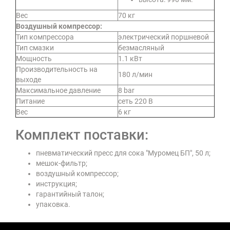
Вес
70 кг
Воздушный компрессор:
Тип компрессора
электрический поршневой
Тип смазки
безмасляный
Мощность
1.1 кВт
Производительность на
180 л/мин
выходе
Максимальное давление
8 bar
Питание
сеть 220 В
Вес
6 кг
Комплект поставки:
пневматический пресс для сока "Муромец БП", 50 л;
мешок-фильтр;
воздушный компрессор;
инструкция;
гарантийный талон;
упаковка.