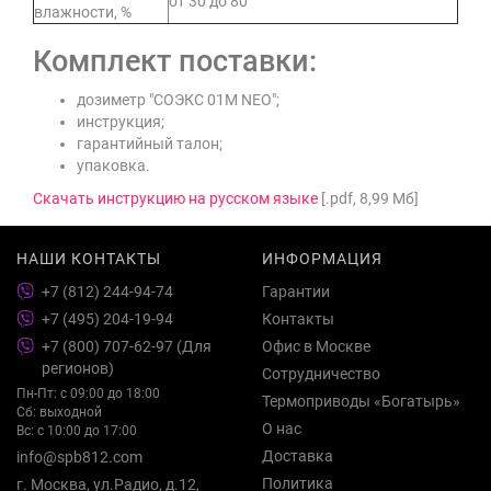
от 30 до 80
влажности, %
Комплект поставки:
дозиметр "СОЭКС 01М NEO";
инструкция;
гарантийный талон;
упаковка.
Скачать инструкцию на русском языке
[.pdf, 8,99 Мб]
НАШИ КОНТАКТЫ
ИНФОРМАЦИЯ
+7 (812) 244-94-74
Гарантии
+7 (495) 204-19-94
Контакты
+7 (800) 707-62-97 (Для
Офис в Москве
регионов)
Сотрудничество
Пн-Пт: с 09:00 до 18:00
Термоприводы «Богатырь»
Сб: выходной
О нас
Вс: с 10:00 до 17:00
Доставка
info@spb812.com
Политика
г. Москва, ул.Радио, д.12,