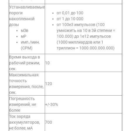
Устанавливаемые
пороги
от 0,01 до 100
накопленной
от 1 до 10 000
дозы
от 100е3 импульсов (100
мЗв
умножить на 10 в 3й степени =
мР
100.000) до 1е12 импульсов
имп./мин.
(1000 миллиардов или 1
(СРМ)
триллион = 1000.000.000.000)
Время выхода в
рабочий режим,
10
сек.
Максимальная
точность
120
измерения, после,
сек.
Погрешность
измерений, не
+/-30%
более
Ток заряда
аккумуляторов,
700
не более, мА