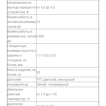
Напряжение на
выходе зарядного
от 4,5 до 5,5
устройства, В
Время работы в
активном режиме,
10
часов до
Время работы в
режиме сна, часов
1000
до
Габаритные
размеры высота х
ширина х
117 х 52 х 22
толщина, не
более, мм
Масса изделия, не
92
более, гр.
Дисплей
ТFТ, цветной, сенсорный
Аккумулятор
Литий - полимерный
Диапазон
рабочих
от + 5 до + 35
температур, °С
Диапазон