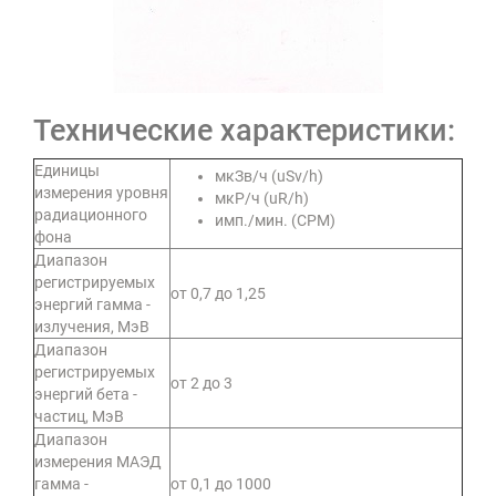
Технические характеристики:
Единицы
мкЗв/ч (uSv/h)
измерения уровня
мкР/ч (uR/h)
радиационного
имп./мин. (СРМ)
фона
Диапазон
регистрируемых
от 0,7 до 1,25
энергий гамма -
излучения, МэВ
Диапазон
регистрируемых
от 2 до 3
энергий бета -
частиц, МэВ
Диапазон
измерения МАЭД
гамма -
от 0,1 до 1000