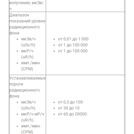
излучения, мкЗв/
ч
Диапазон
показаний уровня
радиационного
фона
мкЗв/ч
от 0,01 до 1 000
(uSv/h)
от 1 до 100 000
мкР/ч
от 1 до 100 000
(uR/h)
имп./мин.
(СРМ)
Устанавливаемые
пороги
радиационного
фона
мкЗв/ч
от 0,3 до 100
(uSv/h)
от 30 до 10
мкР/ч мР/ч
от 60 до 20000
(uR/h)
имп./мин.
(СРМ)