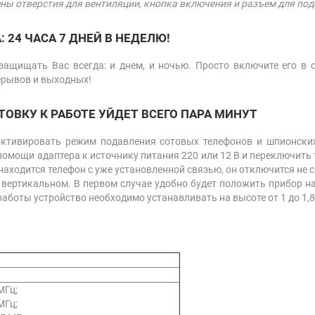
ны отверстия для вентиляции, кнопка включения и разъем для под
 24 ЧАСА 7 ДНЕЙ В НЕДЕЛЮ!
ащищать Вас всегда: и днем, и ночью. Просто включите его в с
рерывов и выходных!
ТОВКУ К РАБОТЕ УЙДЕТ ВСЕГО ПАРА МИНУТ
активировать режим подавления сотовых телефонов и шпионских
помощи адаптера к источнику питания 220 или 12 В и переключить т
находится телефон с уже установленной связью, он отключится не с
ертикальном. В первом случае удобно будет положить прибор на 
боты устройство необходимо устанавливать на высоте от 1 до 1,8 
МГц;
МГц;