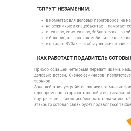
"СПРУТ" НЕЗАМЕНИМ:
в комнатах для деловых переговоров, на н
на режимных и спецобъектах — помогает со
в театрах, кинотеатрах, библиотеках — чт
в больницах — так как мобильные телефон
в школах, ВУЗах — чтобы ученики не списыв
КАК РАБОТАЕТ ПОДАВИТЕЛЬ СОТОВЫХ
Прибор оснащен четырьмя передатчиками, кажд
деловых встреч, бизнес-семинаров, препятств
звонков.
Зона действия устройства зависит от многих фак
одновременно в горизонтальной и вертикальной п
внутри — нет. Такая особенность подавителя о
этаже, то сотовая связь будет подавляться также 