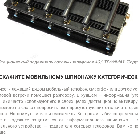
Стационарный подавитель сотовых телефонов 4G/LTE/WIMAX "Спрут
 СКАЖИТЕ МОБИЛЬНОМУ ШПИОНАЖУ КАТЕГОРИЧЕСКО
нести лежащий рядом мобильный телефон, смартфон или другое устр
овой встречи помешает разговору. В худшем — информация "утеч
ники часто используют его в своих целях: дистанционно активир
 можете на словах попросить всех присутствующих отключить сред
она. Но поймут ли вас и сможете ли Вы прожить без современны
е и надежнее защититься от информационного шпионажа — с
ального устройства — подавителя сотовых телефонов. Вам не пр
щё.