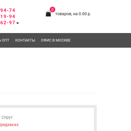
-94-74
0
товаров, на 0.00 р.
-19-94
-62-97
А ОПТ
КОНТАКТЫ
ОФИС В МОСКВЕ
Спрут
редзаказ