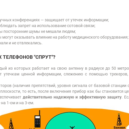
аучных конференциях — защищает от утечек информации;
блюдать запрет на использование сотовой связи;
обы посторонние шумы не мешали людям;
ы могут оказывать влияние на работу медицинского оборудования;
али и не отвлекались.
 ТЕЛЕФОНОВ "СПРУТ"?
ый из которых работает на свою антенну в радиусе до 50 метро
ует утечкам ценной информации, слежению с помощью трекеров
торов (наличия препятствий, уровня сигнала от базовой станции о
лоскости, то есть, после включения прибор как бы становится це
беспечивает
действительно надежную и эффективную защиту
. Е
на 1-ом и на 3-ем.