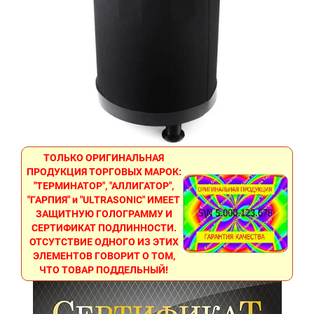
ТОЛЬКО ОРИГИНАЛЬНАЯ
ПРОДУКЦИЯ ТОРГОВЫХ МАРОК:
"ТЕРМИНАТОР", "АЛЛИГАТОР",
"ГАРПИЯ" и "ULTRASONIC" ИМЕЕТ
ЗАЩИТНУЮ ГОЛОГРАММУ И
СЕРТИФИКАТ ПОДЛИННОСТИ.
ОТСУТСТВИЕ ОДНОГО ИЗ ЭТИХ
ЭЛЕМЕНТОВ ГОВОРИТ О ТОМ,
ЧТО ТОВАР ПОДДЕЛЬНЫЙ!