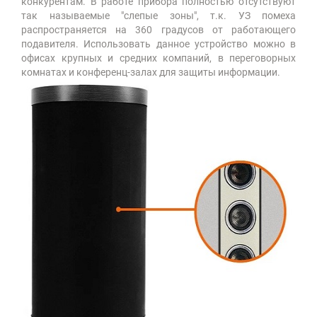
конкурентам. В работе прибора полностью отсутствуют
так называемые "слепые зоны", т.к. УЗ помеха
распространяется на 360 градусов от работающего
подавителя. Использовать данное устройство можно в
офисах крупных и средних компаний, в переговорных
комнатах и конференц-залах для защиты информации.