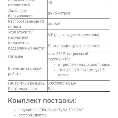
48
излучателей
Дальность
до 15 метров
блокирования
Распространение УЗ
на 360°
помехи
Угол атаки УЗ
80° (для каждого излучателя)
излучателя
Количество
31 стандарт передачи данных
подавляемых частот
сеть 220 В, встроенный
Питание
аккумулятор
в трех режимах: около 1 часа;
Время автономной
только в УЗ режиме: до 2,5
работы
часов.
Габаритные размеры
300х300х160 мм
Вес (в упаковке)
5 кг
Комплект поставки:
подавитель "UltraSonic ТУБА-50-GSM";
сетевой адаптер;