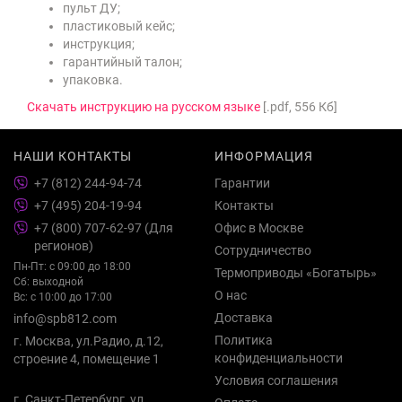
пульт ДУ;
пластиковый кейс;
инструкция;
гарантийный талон;
упаковка.
Скачать инструкцию на русском языке
[.pdf, 556 Кб]
НАШИ КОНТАКТЫ
ИНФОРМАЦИЯ
+7 (812) 244-94-74
Гарантии
+7 (495) 204-19-94
Контакты
+7 (800) 707-62-97 (Для
Офис в Москве
регионов)
Сотрудничество
Пн-Пт: с 09:00 до 18:00
Термоприводы «Богатырь»
Сб: выходной
О нас
Вс: с 10:00 до 17:00
Доставка
info@spb812.com
Политика
г. Москва, ул.Радио, д.12,
конфиденциальности
строение 4, помещение 1
Условия соглашения
г. Санкт-Петербург, ул.