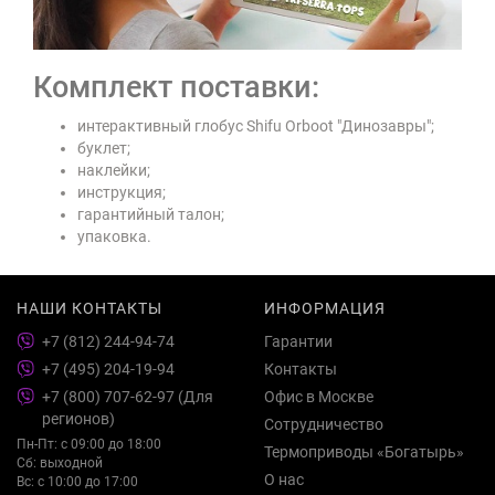
Комплект поставки:
интерактивный глобус Shifu Orboot "Динозавры";
буклет;
наклейки;
инструкция;
гарантийный талон;
упаковка.
НАШИ КОНТАКТЫ
ИНФОРМАЦИЯ
+7 (812) 244-94-74
Гарантии
+7 (495) 204-19-94
Контакты
+7 (800) 707-62-97 (Для
Офис в Москве
регионов)
Сотрудничество
Пн-Пт: с 09:00 до 18:00
Термоприводы «Богатырь»
Сб: выходной
О нас
Вс: с 10:00 до 17:00