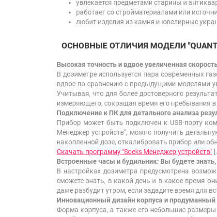
увлекается предметами старины и антиква
работает со стройматериалами или источн
любит изделия из камня и ювелирные укра
ОСНОВНЫЕ ОТЛИЧИЯ
МОДЕЛИ "QUAN
Высокая точность и вдвое увеличенная скорост
В дозиметре используется пара современных газ
вдвое по сравнению с предыдущими моделями у
Учитывая, что для более достоверного результат
измеряющего, сокращая время его пребывания в 
Подключение к ПК для детального анализа резу
Прибор может быть подключен к USB-порту ком
Менеджер устройств", можно получить детальную
накопленной дозе, откалибровать прибор или об
Скачать программу
"Soeks Менеджер устройств"
[
Встроенные часы и будильник: Вы будете знать
В настройках дозиметра предусмотрена возможн
сможете знать, в какой день и в какое время о
даже разбудит утром, если зададите время для в
Инновационный дизайн корпуса и продуманный 
Форма корпуса, а также его небольшие размеры