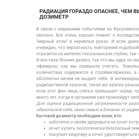
РАДИАЦИЯ ГОРАЗДО ОПАСНЕЕ, ЧЕМ 
ДОЗИМЕТР
В связи с недавними событиями на Фукусимской
связано. Все очень хорошо помнят о последст
"мирный атом" в неумелых руках. И если даже
очевидно, что вероятность повторения подобной
отразится на жителях тихоокеанских глубин, так
И все-таки Япония далеко, так что мы едва ли с
эфемерны, как мы привыкли считать. Тяжелый
количествах содержится в стройматериалах, а 
абсолютно ничем не выдает себя. В антикварн
радиоактивной краской, такая же краска раньше
если этот фон лишь слегка превышает норму, п
много лет, когда в организме уже произойдут не
Для оценки радиационной загрязненности разл
обезопасите себя, свою семью и близких от радиа
Бытовой дозиметр необходим всем, кто:
заботится о своём здоровье и не хочет по
хочет купить экологически безопасный зем
покупает квартиру и хочет удостовериться 