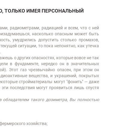
О, ТОЛЬКО ИМЕЯ ПЕРСОНАЛЬНЫЙ
ми, радиометрами, радиацией и всем, что с ней
призадумаешься, насколько опасным может быть
ость, умудрились допустить столько промахов,
екущей ситуации, то пока непонятно, как утечка
.
ажешь о других опасностях, которые вовсе не так
ели в фундаменте, нередко он в значительных
ой). Этот газ чрезвычайно опасен, при этом он
адиоактивные вещества, и украшений, покрытых
Некоторые стройматериалы могут "фонить" — даже
 эти последствия могут проявиться лишь спустя
в обладателем такого дозиметра, Вы полностью
 фермерского хозяйства;