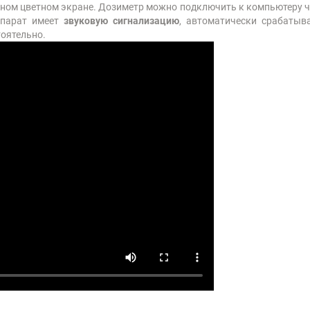
ом цветном экране. Дозиметр можно подключить к компьютеру че
ппарат имеет
звуковую сигнализацию
, автоматически срабаты
оятельно.