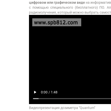
цифровом или графическом виде
на информативн
с помощью специального (бесплатного) ПО. А
радиоизлучения, который можно выбрать самост
Видеопрезентация дозиметра "Quantum"