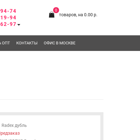
-94-74
0
товаров, на 0.00 р.
-19-94
-62-97
А ОПТ
КОНТАКТЫ
ОФИС В МОСКВЕ
Radex дубль
редзаказ