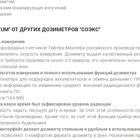
риатом;
иками ионизирующих излучений;
шения.
TUM"
ОТ ДРУГИХ ДОЗИМЕТРОВ
"СОЭКС"
ь измерения
оразрядных счетчиков Гейгера-Мюллера российского производств
величить скорость измерения. Дозиметр выдает качественный ре
а требуется произвести около 3-5 замеров, это значительно эконо
опасной зоне.
льтатов измерения и полного использования функций дозиметра
пьютера для подзарядки аккумуляторов и обмена данными с ПК
 информацию по изменению среднего значения радиационного фон
новить ПО.
.rar 14,6 Мб]
, в какое время был зафиксирован уровень радиации
ость задать текущую дату и время. За счет этой особенности п
ни были произведены. Кроме того, за счет этой функции прибор м
строенного будильника.
интерфейс делают дозиметр стильным и удобным в использован
 позволяют с комфортом держать дозиметр в руке. Назначение пр