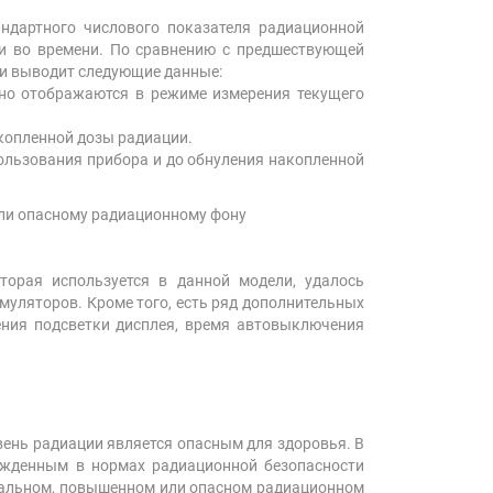
андартного числового показателя радиационной
и во времени. По сравнению с предшествующей
 и выводит следующие данные:
ьно отображаются в режиме измерения текущего
копленной дозы радиации.
ользования прибора и до обнуления накопленной
или опасному радиационному фону
торая используется в данной модели, удалось
муляторов. Кроме того, есть ряд дополнительных
ения подсветки дисплея, время автовыключения
вень радиации является опасным для здоровья. В
ржденным в нормах радиационной безопасности
рмальном, повышенном или опасном радиационном