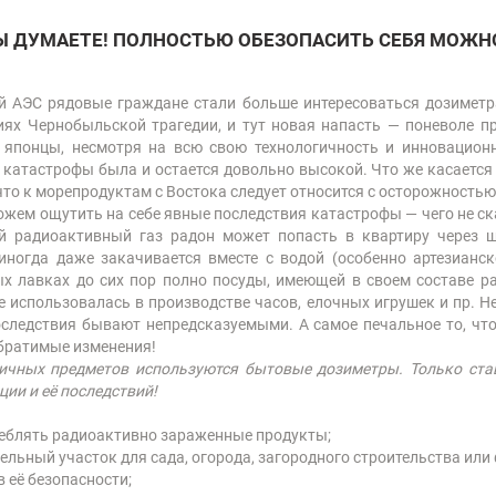
ВЫ ДУМАЕТЕ! ПОЛНОСТЬЮ ОБЕЗОПАСИТЬ СЕБЯ МОЖН
 АЭС рядовые граждане стали больше интересоваться дозиметра
виях Чернобыльской трагедии, и тут новая напасть — поневоле 
 японцы, несмотря на всю свою технологичность и инновационн
 катастрофы была и остается довольно высокой. Что же касается т
 что к морепродуктам с Востока следует относится с осторожностью
можем ощутить на себе явные последствия катастрофы — чего не ск
 радиоактивный газ радон может попасть в квартиру через щ
иногда даже закачивается вместе с водой (особенно артезианск
ых лавках до сих пор полно посуды, имеющей в своем составе р
 использовалась в производстве часов, елочных игрушек и пр. 
оследствия бывают непредсказуемыми. А самое печальное то, что
обратимые изменения!
ичных предметов используются бытовые дозиметры. Только ста
ции и её последствий!
треблять радиоактивно зараженные продукты;
ельный участок для сада, огорода, загородного строительства или
в её безопасности;