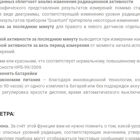
анных облегчает анализ изменения радиационной активности
графического представления результатов измерений: помимо ст
в виде диаграммы, соответствующей изменению уровня радиаци
результатов прибором "Quantum" претерпела некоторые изменения
она за последнюю минуту
для правого и левого датчиков отдел
ой активности за последнюю минуту
выводится при измерении на
ой активности за весь период измерения
от момента начала исп
ерений.
ми или красными, что соответствует нормальному, повышенному 
сности НРБ-99/2009.
менять батарейки
экономии питания
— благодаря инновационной технологии, ко
о 90 часов) от одного комплекта батарей или без подзарядки акку
 регулировка яркости дисплея, время автоматического выключ
ЕТРА:
она.
За счёт этой функции вам не нужно помнить о том, какой уро
 опасных уровней радиации, соответствующие значениям, утве
 дисплее прибора могут отображаться текстовые сообщения о но