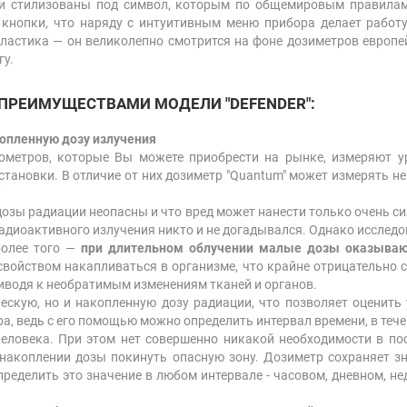
ли стилизованы под символ, которым по общемировым правилам
кнопки, что наряду с интуитивным меню прибора делает работу
ластика — он великолепно смотрится на фоне дозиметров европе
гу.
 ПРЕИМУЩЕСТВАМИ МОДЕЛИ "DEFENDER":
копленную дозу излучения
метров, которые Вы можете приобрести на рынке, измеряют у
тановки. В отличие от них дозиметр "Quantum" может измерять не
?
 дозы радиации неопасны и что вред может нанести только очень 
адиоактивного излучения никто и не догадывался. Однако исследова
более того —
при длительном облучении малые дозы оказываю
свойством накапливаться в организме, что крайне отрицательно 
риводя к необратимым изменениям тканей и органов.
ескую, но и накопленную дозу радиации, что позволяет оценить 
а, ведь с его помощью можно определить интервал времени, в теч
еловека. При этом нет совершенно никакой необходимости в по
 накоплении дозы покинуть опасную зону. Дозиметр сохраняет з
пределить это значение в любом интервале - часовом, дневном, н