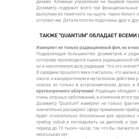
дизайн. Клавиши управления на лицевой пане
Дозиметр содержит всего три функциональные 
выполнен из приятного на ощупь черно-белого п
уступает им. Детали плотно подогнаны друг к дру
ТАКЖЕ "QUANTUM" ОБЛАДАЕТ ВСЕМИ
Измеряет не только радиационный фон, но и на
Подавляющее большинство дозиметров и радио
которому производится оценка радиационной обс
но и накопленную дозу радиации. Что это значит
В середине прошлого века cчиталось, что малые
ожоги, о канцерогенном и мутагенном действии р
опасна не только в астрономических дозах, и 
краткосрочного облучения
! Радиация обладает 
очень опасных заболеваний, в конечном итоге п
Дозиметр "Quantum" измеряет не только фактич
значительно расширяет сферу применения прибор
будет относительно безопасным для здоровья ч
прибор собой и поглядывать на дисплей, а при
период до 10 тысяч часов, так что Вы сможете о
нескольких лет.