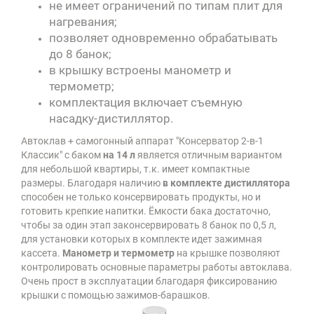
не имеет ограничений по типам плит для
нагревания;
позволяет одновременно обрабатывать
до 8 банок;
в крышку встроены манометр и
термометр;
комплектация включает съемную
насадку-дистиллятор.
Автоклав + самогонный аппарат "Консерватор 2-в-1
Классик" с баком
на 14 л
является отличным вариантом
для небольшой квартиры, т.к. имеет компактные
размеры. Благодаря наличию
в комплекте дистиллятора
способен не только консервировать продукты, но и
готовить крепкие напитки. Ёмкости бака достаточно,
чтобы за один этап законсервировать 8 банок по 0,5 л,
для установки которых в комплекте идет зажимная
кассета.
Манометр и термометр
на крышке позволяют
контролировать основные параметры работы автоклава.
Очень прост в эксплуатации благодаря фиксированию
крышки с помощью зажимов-барашков.