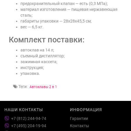
предохранительный клапан — есть (0,3 МПа);
материал изготовления — пищевая нержавеющая
сталь;
габариты упаковки — 28х28х45,5 см;
вес — 6,5 кг.
Комплект поставки:
автоклав на 14 л;
съемный дистиллятор;
зажимная кассета;
инструкция;
упаковка.
Теги:
Автоклавы 2 в 1
НАШИ КОНТАКТЫ
ИНФОРМАЦИЯ
+7 (812) 244-94-74
Гарантии
+7 (495) 204-19-94
Контакты