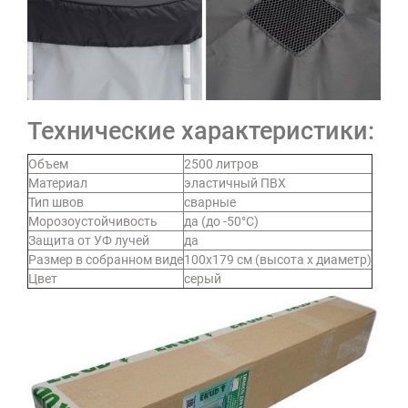
Технические характеристики:
Объем
2500 литров
Материал
эластичный ПВХ
Тип швов
сварные
Морозоустойчивость
да (до -50°C)
Защита от УФ лучей
да
Размер в собранном виде
100х179 см (высота х диаметр)
Цвет
серый