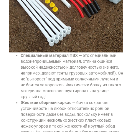
Специальный материал ПВХ
— это специальный
водонепроницаемый материал, отличающийся
высокой надежностью и долговечностью (из него,
например, делают тенты грузовых автомобилей). Он
не "выгорает" под прямыми солнечными лучами и
не боится заморозков. Фактически бочку из такого
материала можно эксплуатировать на улице
круглый год!
Жесткий сборный каркас
— бочка сохраняет
устойчивость на любой относительно ровной
поверхности даже без воды, поскольку имеет в
конструкции несколько жестких пластиковых
ножек-упоров и такой же жесткий круглый обод
сверху. Альтернативные бочки без каркасов стоят