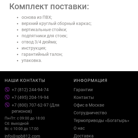
Комплект поставки:
основа из ПВХ;
верхний круглый сборный каркас;
вертикальные стойки;
подпятники для стоек;
отвод 3/4 дюйма;
инструкция;
гарантийный талон;
упаковка.
НАШИ КОНТАКТЫ
ИНФОРМАЦИЯ
+7 (812) 244-94-74
Гарантии
+7 (495) 204-19-94
Контакты
+7 (800) 707-62-97 (Для
Офис в Москве
регионов)
Сотрудничество
Пн-Пт: с 09:00 до 18:00
Термоприводы «Богатырь»
Сб: выходной
О нас
Вс: с 10:00 до 17:00
Доставка
info@spb812.com