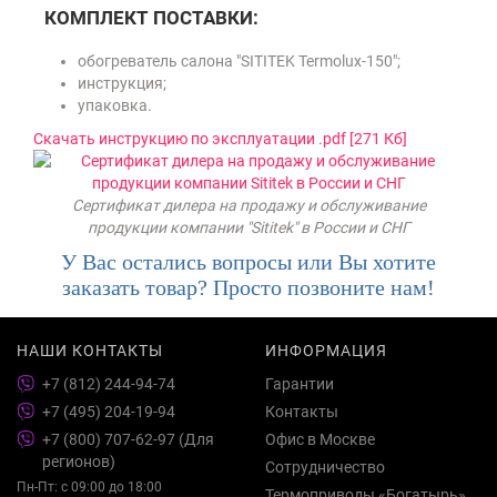
КОМПЛЕКТ ПОСТАВКИ:
обогреватель салона "SITITEK Termolux-150";
инструкция;
упаковка.
Скачать инструкцию по эксплуатации .pdf [271 Кб]
Сертификат дилера на продажу и обслуживание
продукции компании "Sititek" в России и СНГ
У Вас остались вопросы или Вы хотите
заказать товар? Просто позвоните нам!
НАШИ КОНТАКТЫ
ИНФОРМАЦИЯ
+7 (812) 244-94-74
Гарантии
+7 (495) 204-19-94
Контакты
+7 (800) 707-62-97 (Для
Офис в Москве
регионов)
Сотрудничество
Пн-Пт: с 09:00 до 18:00
Термоприводы «Богатырь»