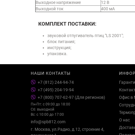
Выходное напряжение
12 В
Выходной ток
400 мА
КОМПЛЕКТ ПОСТАВКИ:
звуковой отпугиватель птиц "LS 2001";
блок питания;
инструкция;
упаковка.
НАШИ КОНТАКТЫ
ИНФО
+7 (812) 244-94-74
Гарант
+7 (495) 204-19-94
Контак
+7 (800) 707-62-97 (Для регионов)
Офис в 
Пн-Пт: с 09:00 до 18:00
Сотруд
Сб: выходной
Термоп
Вс: с 10:00 до 17:00
О нас
info@spb812.com
Достав
г. Москва, ул.Радио, д.12, строение 4,
Полити