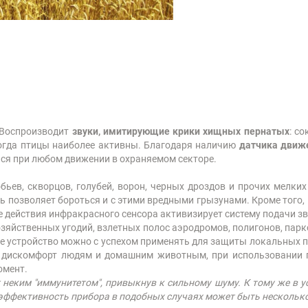
 Воспроизводит
звуки, имитирующие крики хищных пернатых
: с
когда птицы наиболее активны. Благодаря наличию
датчика движ
ься при любом движении в охраняемом секторе.
обьев, скворцов, голубей, ворон, черных дроздов и прочих мелк
 позволяет бороться и с этими вредными грызунами. Кроме того, 
 действия инфракрасного сенсора активизирует систему подачи зв
озяйственных угодий, взлетных полос аэродромов, полигонов, пар
же устройство можно с успехом применять для защиты локальных п
ть дискомфорт людям и домашним животным, при использовании 
омент.
неким "иммунитетом", привыкнув к сильному шуму. К тому же в у
, эффективность прибора в подобных случаях может быть нескольк