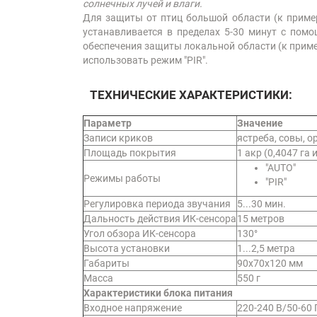
солнечных лучей и влаги.
Для защиты от птиц большой области (к пример
устанавливается в пределах 5-30 минут с помо
обеспечения защиты локальной области (к пример
использовать режим "PIR".
ТЕХНИЧЕСКИЕ ХАРАКТЕРИСТИКИ:
Параметр
Значение
Записи криков
ястреба, совы, о
Площадь покрытия
1 акр (0,4047 га 
"AUTO"
Режимы работы
"PIR"
Регулировка периода звучания
5...30 мин.
Дальность действия ИК-сенсора
15 метров
Угол обзора ИК-сенсора
130°
Высота установки
1...2,5 метра
Габариты
90х70х120 мм
Масса
550 г
Характеристики блока питания
Входное напряжение
220-240 В/50-60 