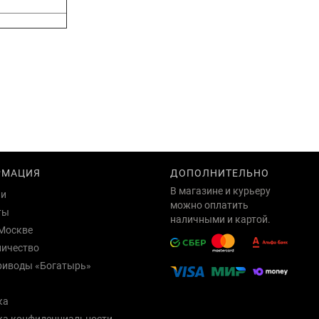
РМАЦИЯ
ДОПОЛНИТЕЛЬНО
В магазине и курьеру
ии
можно оплатить
ты
наличными и картой.
Москве
ничество
риводы «Богатырь»
ка
ка конфиденциальности