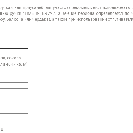
у, сад или приусадебный участок) рекомендуется использовать 
щью ручки "TIME INTERVAL", значение периода определяется по 
у, балкона или чердака), а также при использовании отпугивател
рла, сокола
или 4047 кв. м)
Гц