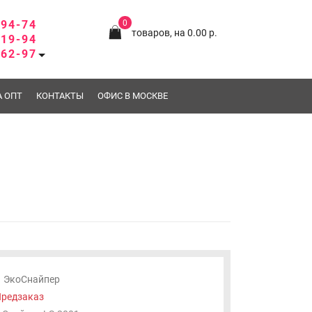
-94-74
0
товаров, на 0.00 р.
-19-94
-62-97
А ОПТ
КОНТАКТЫ
ОФИС В МОСКВЕ
ЭкоСнайпер
редзаказ