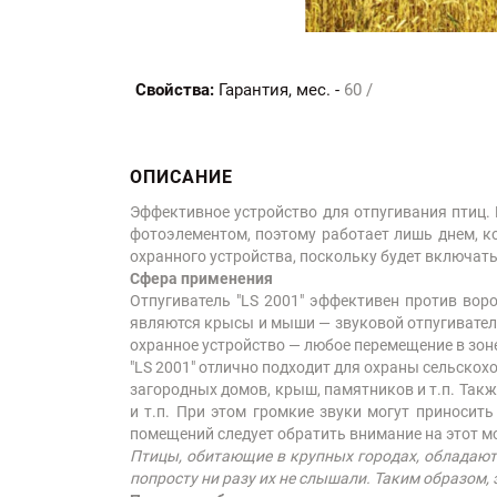
Свойства:
Гарантия, мес. -
60 /
ОПИСАНИЕ
Эффективное устройство для отпугивания птиц.
фотоэлементом, поэтому работает лишь днем, 
охранного устройства, поскольку будет включат
Сфера применения
Отпугиватель "LS 2001" эффективен против вор
являются крысы и мыши — звуковой отпугиватель
охранное устройство — любое перемещение в зоне
"LS 2001" отлично подходит для охраны сельскох
загородных домов, крыш, памятников и т.п. Так
и т.п. При этом громкие звуки могут приноси
помещений следует обратить внимание на этот м
Птицы, обитающие в крупных городах, обладают 
попросту ни разу их не слышали. Таким образом