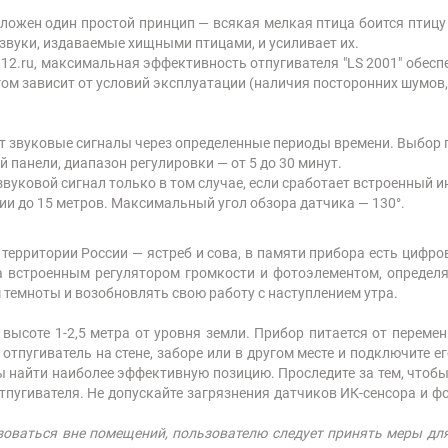
оложен один простой принцип — всякая мелкая птица боится птицу 
звуки, издаваемые хищными птицами, и усиливает их.
.ru, максимальная эффективность отпугивателя "LS 2001" обеспеч
гом зависит от условий эксплуатации (наличия посторонних шумов, 
ает звуковые сигналы через определенные периоды времени. Выбор
й панели, диапазон регулировки — от 5 до 30 минут.
т звуковой сигнал только в том случае, если сработает встроенны
и до 15 метров. Максимальный угол обзора датчика — 130°.
рритории России — ястреб и сова, в памяти прибора есть цифров
а встроенным регулятором громкости и фотоэлементом, опреде
 темноты и возобновлять свою работу с наступлением утра.
а высоте 1-2,5 метра от уровня земли. Прибор питается от переме
 отпугиватель на стене, заборе или в другом месте и подключите е
ы найти наиболее эффективную позицию. Проследите за тем, чтобы
тпугивателя. Не допускайте загрязнения датчиков ИК-сенсора и фо
ьзоваться вне помещений, пользователю следует принять меры д