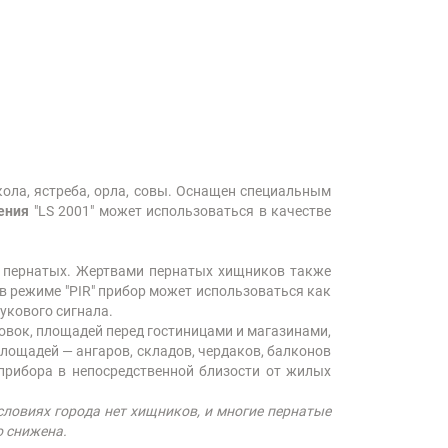
окола, ястреба, орла, совы. Оснащен специальным
ения
"LS 2001" может использоваться в качестве
их пернатых. Жертвами пернатых хищников также
в режиме "PIR" прибор может использоваться как
укового сигнала.
ковок, площадей перед гостиницами и магазинами,
лощадей — ангаров, складов, чердаков, балконов
прибора в непосредственной близости от жилых
словиях города нет хищников, и многие пернатые
о снижена.