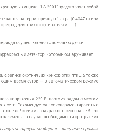
крупную и хищную. "LS 2001" представляет собой
ивается на территориях до 1 акра (0,4047 га или
преград действию отпугивателя и т.п.).
 периода осуществляется с помощью ручки
й инфракрасный детектор, который обнаруживает
ые записи охотничьих криков этих птиц, а также
ляющим время суток — в автоматическом режиме
нного напряжения 220 В, поэтому рядом с местом
го к сети. Рекомендуется поэкспериментировать с
 в зоне действия инфракрасного сенсора не было
тоэлемента, в случае необходимости протрите их
ля защиты корпуса прибора от попадания прямых