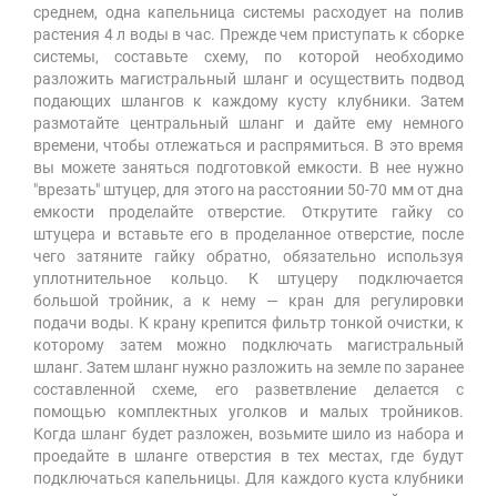
среднем, одна капельница системы расходует на полив
растения 4 л воды в час. Прежде чем приступать к сборке
системы, составьте схему, по которой необходимо
разложить магистральный шланг и осуществить подвод
подающих шлангов к каждому кусту клубники. Затем
размотайте центральный шланг и дайте ему немного
времени, чтобы отлежаться и распрямиться. В это время
вы можете заняться подготовкой емкости. В нее нужно
"врезать" штуцер, для этого на расстоянии 50-70 мм от дна
емкости проделайте отверстие. Открутите гайку со
штуцера и вставьте его в проделанное отверстие, после
чего затяните гайку обратно, обязательно используя
уплотнительное кольцо. К штуцеру подключается
большой тройник, а к нему — кран для регулировки
подачи воды. К крану крепится фильтр тонкой очистки, к
которому затем можно подключать магистральный
шланг. Затем шланг нужно разложить на земле по заранее
составленной схеме, его разветвление делается с
помощью комплектных уголков и малых тройников.
Когда шланг будет разложен, возьмите шило из набора и
проедайте в шланге отверстия в тех местах, где будут
подключаться капельницы. Для каждого куста клубники