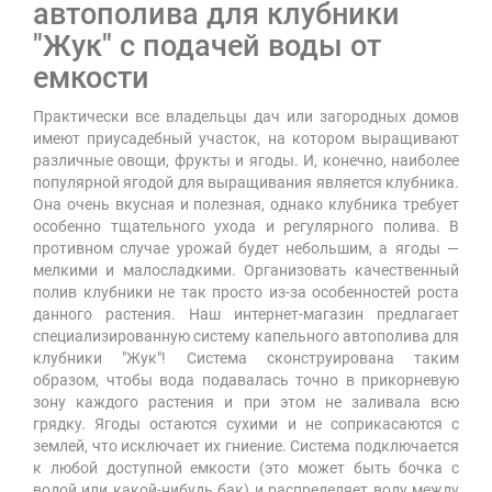
автополива для клубники
"Жук" с подачей воды от
емкости
Практически все владельцы дач или загородных домов
имеют приусадебный участок, на котором выращивают
различные овощи, фрукты и ягоды. И, конечно, наиболее
популярной ягодой для выращивания является клубника.
Она очень вкусная и полезная, однако клубника требует
особенно тщательного ухода и регулярного полива. В
противном случае урожай будет небольшим, а ягоды —
мелкими и малосладкими. Организовать качественный
полив клубники не так просто из-за особенностей роста
данного растения. Наш интернет-магазин предлагает
специализированную систему капельного автополива для
клубники "Жук"! Система сконструирована таким
образом, чтобы вода подавалась точно в прикорневую
зону каждого растения и при этом не заливала всю
грядку. Ягоды остаются сухими и не соприкасаются с
землей, что исключает их гниение. Система подключается
к любой доступной емкости (это может быть бочка с
водой или какой-нибудь бак) и распределяет воду между