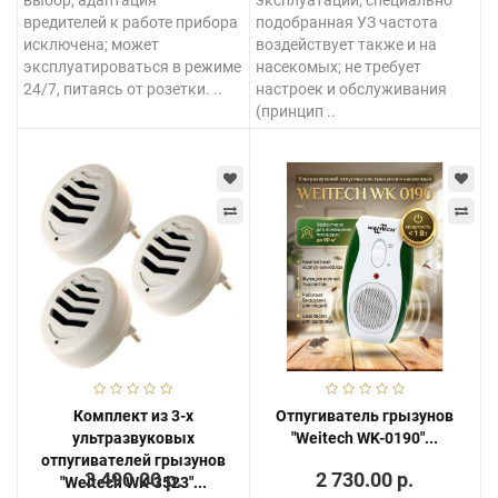
выбор; адаптация
эксплуатации; специально
вредителей к работе прибора
подобранная УЗ частота
исключена; может
воздействует также и на
эксплуатироваться в режиме
насекомых; не требует
24/7, питаясь от розетки. ..
настроек и обслуживания
(принцип ..
Комплект из 3-х
Отпугиватель грызунов
ультразвуковых
"Weitech WK-0190"...
отпугивателей грызунов
3 490.00 р.
2 730.00 р.
"Weitech WK-3523"...