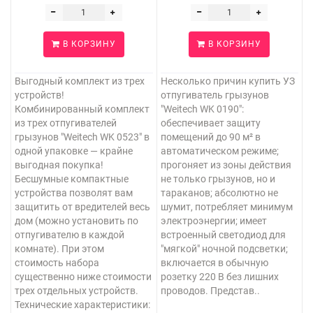
В КОРЗИНУ
В КОРЗИНУ
Выгодный комплект из трех
Несколько причин купить УЗ
устройств!
отпугиватель грызунов
Комбинированный комплект
"Weitech WK 0190":
из трех отпугивателей
обеспечивает защиту
грызунов "Weitech WK 0523" в
помещений до 90 м² в
одной упаковке — крайне
автоматическом режиме;
выгодная покупка!
прогоняет из зоны действия
Бесшумные компактные
не только грызунов, но и
устройства позволят вам
тараканов; абсолютно не
защитить от вредителей весь
шумит, потребляет минимум
дом (можно установить по
электроэнергии; имеет
отпугивателю в каждой
встроенный светодиод для
комнате). При этом
"мягкой" ночной подсветки;
стоимость набора
включается в обычную
существенно ниже стоимости
розетку 220 В без лишних
трех отдельных устройств.
проводов. Представ..
Технические характеристики: