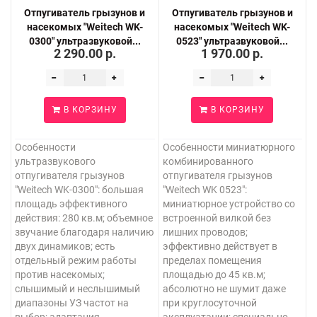
Отпугиватель грызунов и
Отпугиватель грызунов и
насекомых "Weitech WK-
насекомых "Weitech WK-
0300" ультразвуковой...
0523" ультразвуковой...
2 290.00 р.
1 970.00 р.
В КОРЗИНУ
В КОРЗИНУ
Особенности
Особенности миниатюрного
ультразвукового
комбинированного
отпугивателя грызунов
отпугивателя грызунов
"Weitech WK-0300": большая
"Weitech WK 0523":
площадь эффективного
миниатюрное устройство со
действия: 280 кв.м; объемное
встроенной вилкой без
звучание благодаря наличию
лишних проводов;
двух динамиков; есть
эффективно действует в
отдельный режим работы
пределах помещения
против насекомых;
площадью до 45 кв.м;
слышимый и неслышимый
абсолютно не шумит даже
диапазоны УЗ частот на
при круглосуточной