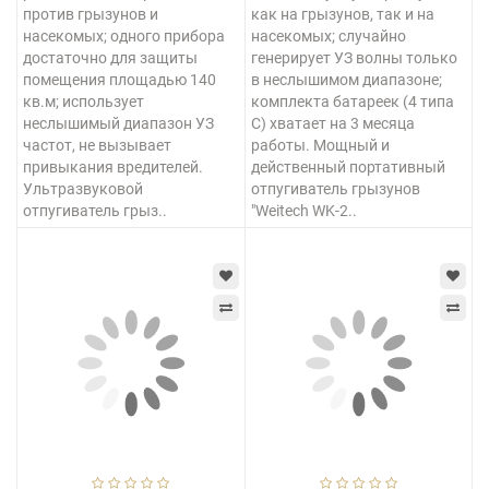
против грызунов и
как на грызунов, так и на
насекомых; одного прибора
насекомых; случайно
достаточно для защиты
генерирует УЗ волны только
помещения площадью 140
в неслышимом диапазоне;
кв.м; использует
комплекта батареек (4 типа
неслышимый диапазон УЗ
С) хватает на 3 месяца
частот, не вызывает
работы. Мощный и
привыкания вредителей.
действенный портативный
Ультразвуковой
отпугиватель грызунов
отпугиватель грыз..
"Weitech WK-2..