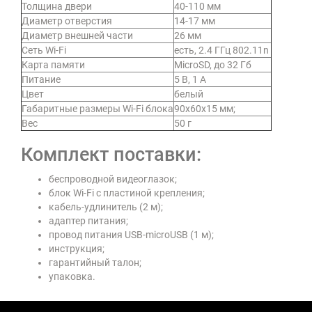
Толщина двери
40-110 мм
Диаметр отверстия
14-17 мм
Диаметр внешней части
26 мм
Сеть Wi-Fi
есть, 2.4 ГГц 802.11n
Карта памяти
MicroSD, до 32 Гб
Питание
5 В, 1 А
Цвет
белый
Габаритные размеры Wi-Fi блока
90х60х15 мм;
Вес
50 г
Комплект поставки:
беспроводной видеоглазок;
блок Wi-Fi с пластиной крепления;
кабель-удлинитель (2 м);
адаптер питания;
провод питания USB-microUSB (1 м);
инструкция;
гарантийный талон;
упаковка.