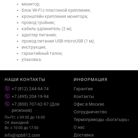
монитор;
блок Wi-Fi с пластиной крепления;
кронштейн крепления монитора;
провод тройник;
кабель-удлинитель (2 м);
адаптер питания;
провод питания USB-microUSB (1 м);
инструкция;
гарантийный талон;
упаковка.
НАШИ КОНТАКТЫ
ИНФОРМАЦИЯ
+7 (812) 244-94-74
Гарантии
+7 (495) 204-19-94
Контакты
+7 (800) 707-62-97 (Для
Офис в Москве
регионов)
Сотрудничество
Пн-Пт: с 09:00 до 18:00
Термоприводы «Богатырь»
Сб: выходной
О нас
Вс: с 10:00 до 17:00
Доставка
info@spb812.com