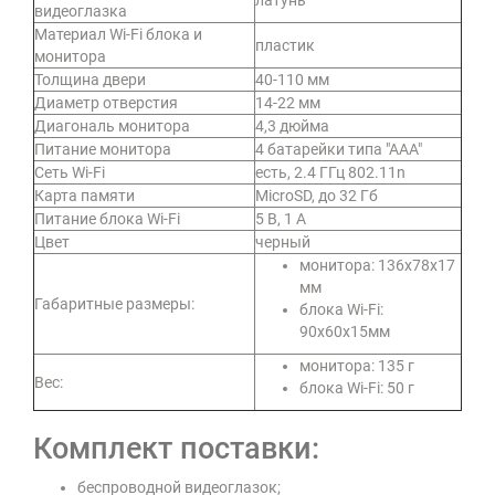
латунь
видеоглазка
Материал Wi-Fi блока и
пластик
монитора
Толщина двери
40-110 мм
Диаметр отверстия
14-22 мм
Диагональ монитора
4,3 дюйма
Питание монитора
4 батарейки типа "ААА"
Сеть Wi-Fi
есть, 2.4 ГГц 802.11n
Карта памяти
MicroSD, до 32 Гб
Питание блока Wi-Fi
5 В, 1 А
Цвет
черный
монитора: 136х78х17
мм
Габаритные размеры:
блока Wi-Fi:
90х60х15мм
монитора: 135 г
Вес:
блока Wi-Fi: 50 г
Комплект поставки:
беспроводной видеоглазок;