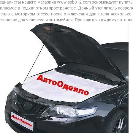
 специалисты нашего магазина www.spb812.com рекомендуют купить
тилаемое в подкапотном пространстве. Данный утеплитель позволя
тепло в моторном отсеке после отключения двигателя несколько
езопасно для человека и автомобиля. Пригодится каждому автовла