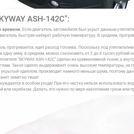
KYWAY ASH-142C":
е времени.
Если двигатель автомобиля был укрыт данным утеплителе
двигатель быстрее наберет рабочую температуру. В среднем, прогре
ль прогревается, идет расход топлива. Поскольку под утеплителем 
а одну зиму, в среднем, можно сэкономить от 2 до 4 тысяч рублей н
еплителя
"SKYWAY ASH-142C"
сделан из кремнеземной ткани, а внут
ями. Такое одеяло выдерживает очень высокие температуры, не го
 укрытый одеялом, производит намного меньше шума, поэтому дан
анет заметно тише!
нуждается в особом уходе! При его чистке нельзя использовать во
 или скребком. Делать это нужно по мере накопления грязи или пр