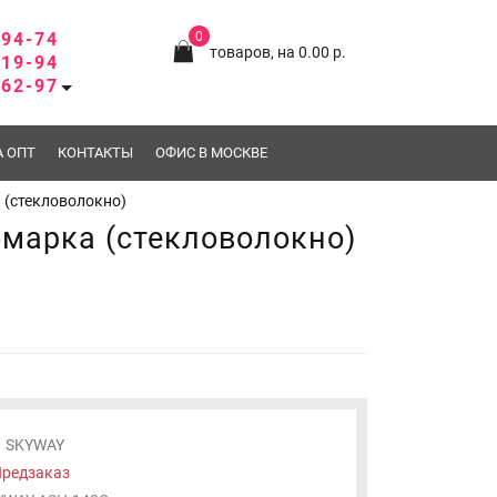
-94-74
0
товаров, на 0.00 р.
-19-94
-62-97
А ОПТ
КОНТАКТЫ
ОФИС В МОСКВЕ
 (стекловолокно)
омарка (стекловолокно)
SKYWAY
редзаказ