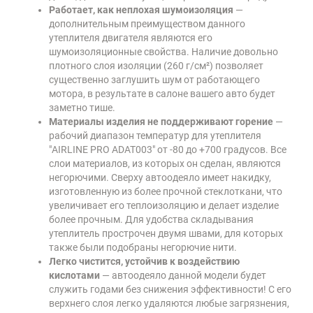
Работает, как неплохая шумоизоляция
—
дополнительным преимуществом данного
утеплителя двигателя являются его
шумоизоляционные свойства. Наличие довольно
плотного слоя изоляции (260 г/см²) позволяет
существенно заглушить шум от работающего
мотора, в результате в салоне вашего авто будет
заметно тише.
Материалы изделия не поддерживают горение
—
рабочий диапазон температур для утеплителя
"AIRLINE PRO ADAT003" от -80 до +700 градусов. Все
слои материалов, из которых он сделан, являются
негорючими. Сверху автоодеяло имеет накидку,
изготовленную из более прочной стеклоткани, что
увеличивает его теплоизоляцию и делает изделие
более прочным. Для удобства складывания
утеплитель прострочен двумя швами, для которых
также были подобраны негорючие нити.
Легко чистится, устойчив к воздействию
кислотами
— автоодеяло данной модели будет
служить годами без снижения эффективности! С его
верхнего слоя легко удаляются любые загрязнения,