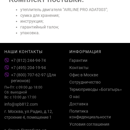
утеплитель двигателя "AIRLINE PRO ADAT003";
сумка для хранения;
инструкция;
гарантийный талон;
упаковка.
НАШИ КОНТАКТЫ
ИНФОРМАЦИЯ
+7 (812) 244-94-74
Гарантии
+7 (495) 204-19-94
Контакты
+7 (800) 707-62-97 (Для
Офис в Москве
регионов)
Сотрудничество
Пн-Пт: с 09:00 до 18:00
Термоприводы «Богатырь»
Сб: выходной
О нас
Вс: с 10:00 до 17:00
Доставка
info@spb812.com
Политика
г. Москва, ул.Радио, д.12,
конфиденциальности
строение 4, помещение 1
Условия соглашения