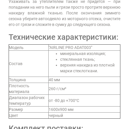
Ухаживать за утеплителем также не придется — при
попадании на него пыли и грязи просто протрите верхнюю
накидку влажной тканью. После окончания зимнего
сезона уберите автоодеяло из моторного отсека, очистите
его от грязи и сложите в сумку до следующего сезона.
Технические характеристики:
Модель
"AIRLINE PRO ADAT003"
минеральная изоляция;
стеклянная ткань;
Состав
верхняя накидка из плотной
марки стеклоткани.
Толщина
40 мм
Плотность
260 г/см²
материала
Диапазон рабочих
от -80 до +700°С
температур
Размер
1600х900 мм
Цвет
черный
Комплект поставки: