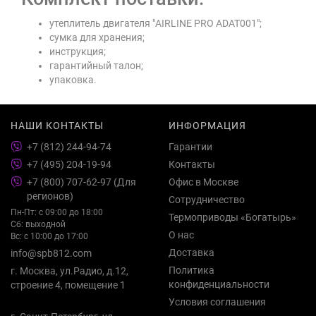
утеплитель двигателя "AIRLINE PRO ADAT001";
сумка для хранения;
инструкция;
гарантийный талон;
упаковка.
НАШИ КОНТАКТЫ
ИНФОРМАЦИЯ
+7 (812) 244-94-74
Гарантии
+7 (495) 204-19-94
Контакты
+7 (800) 707-62-97 (Для
Офис в Москве
регионов)
Сотрудничество
Пн-Пт: с 09:00 до 18:00
Термоприводы «Богатырь»
Сб: выходной
О нас
Вс: с 10:00 до 17:00
Доставка
info@spb812.com
Политика
г. Москва, ул.Радио, д.12,
конфиденциальности
строение 4, помещение 1
Условия соглашения