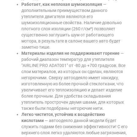
Работает, как неплохая шумоизоляция
—
дополнительным преимуществом данного
утеплителя двигателя являются его
шумоизоляционные свойства. Наличие довольно
плотного слоя изоляции (260 г/см²) позволяет
существенно заглушить шум от работающего
мотора, в результате в салоне вашего авто будет
заметно тише.
Материалы изделия не поддерживают горение
—
рабочий диапазон температур для утеплителя
"AIRLINE PRO ADAT001" от -80 до +700 градусов. Все
слои материалов, из которых он сделан, являются
негорючими. Сверху автоодеяло имеет накидку,
изготовленную из более прочной стеклоткани, что
увеличивает его теплоизоляцию и делает изделие
более прочным. Для удобства складывания
утеплитель прострочен двумя швами, для которых
также были подобраны негорючие нити.
Легко чистится, устойчив к воздействию
кислотами
— автоодеяло данной модели будет
служить годами без снижения эффективности! С его
верхнего слоя легко удаляются любые загрязнения,