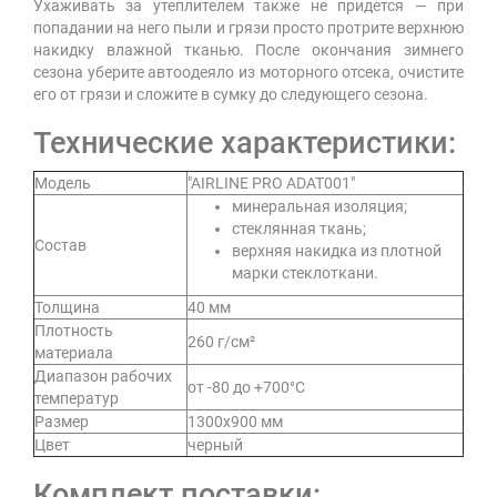
Ухаживать за утеплителем также не придется — при
попадании на него пыли и грязи просто протрите верхнюю
накидку влажной тканью. После окончания зимнего
сезона уберите автоодеяло из моторного отсека, очистите
его от грязи и сложите в сумку до следующего сезона.
Технические характеристики:
Модель
"AIRLINE PRO ADAT001"
минеральная изоляция;
стеклянная ткань;
Состав
верхняя накидка из плотной
марки стеклоткани.
Толщина
40 мм
Плотность
260 г/см²
материала
Диапазон рабочих
от -80 до +700°С
температур
Размер
1300х900 мм
Цвет
черный
Комплект поставки: