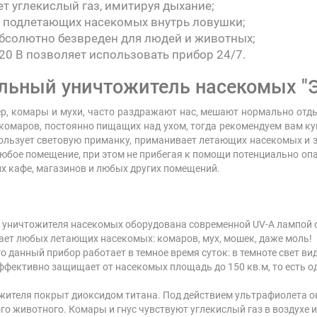
т углекислый газ, имитируя дыхание;
 подлетающих насекомых внутрь ловушки;
абсолютно безвреден для людей и животных;
20 В позволяет использовать прибор 24/7.
льный уничтожитель насекомых "Э
, комары и мухи, часто раздражают нас, мешают нормально отдых
 комаров, постоянно пищащих над ухом, тогда рекомендуем вам к
ользует световую приманку, приманивает летающих насекомых и з
юбое помещение, при этом не прибегая к помощи потенциально оп
х кафе, магазинов и любых других помещений.
 уничтожителя насекомых оборудована современной UV-A лампой с
ет любых летающих насекомых: комаров, мух, мошек, даже моль!
о данный прибор работает в темное время суток: в темноте свет ви
ффективно защищает от насекомых площадь до 150 кв.м, то есть о
жителя покрыт диоксидом титана. Под действием ультрафиолета он
о животного. Комары и гнус чувствуют углекислый газ в воздухе и