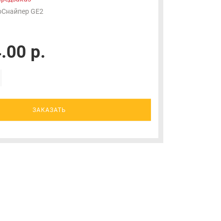
оСнайпер GE2
.00 р.
ЗАКАЗАТЬ