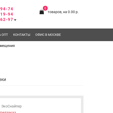
-94-74
0
товаров, на 0.00 р.
-19-94
-62-97
А ОПТ
КОНТАКТЫ
ОФИС В МОСКВЕ
омещения
ВКИ
ЭкоСнайпер
редзаказ