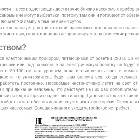
ности
— всех подлетающих достаточно близко насекомых прибор з
секомые не могут выбраться, поэтому там они и погибают от обе
лючает УФ лампу в темное время суток.
а не использует для уничтожения насекомых потенциально опасны
 животных, гарантированно не провоцирует аллергические реакции
ством?
я электрическим прибором, питающимся от розетки 220 В. Он м
 крышей или под навесом, а на электрическую розетку не будут
оте 50-100 см над уровнем пола и выключить свет в комнат
ности, то уничтожитель будет сам включаться, когда стемнеет
 работать постоянно. Насекомые инстинктивно летят на свет о
ак при дыхании человека, что действует на них как дополнитель
ушный поток, который создает вентилятор. Данный поток затягивае
огибает там от обезвоживания спустя некоторое время. Отсек для 
ших насекомых. Больше никакого ухода устройство не требует.