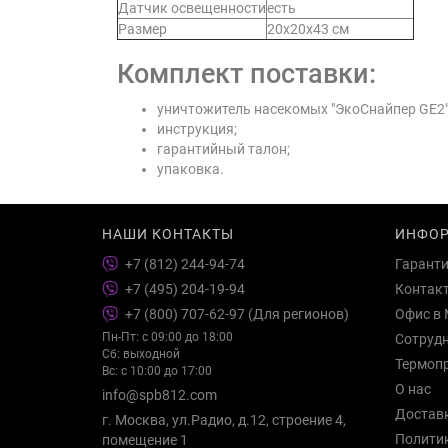
Датчик освещенности
есть
Размер
20х20х43 см
Комплект поставки:
уничтожитель насекомых "ЭкоСнайпер GE2"
инструкция;
гарантийный талон;
упаковка.
НАШИ КОНТАКТЫ
ИНФО
+7 (812) 244-94-74
Гарант
+7 (495) 204-19-94
Контак
+7 (800) 707-62-97 (Для регионов)
Офис в 
Пн-Пт: с 09:00 до 18:00
Сотруд
Сб: выходной
Термоп
Вс: с 10:00 до 17:00
О нас
info@spb812.com
Достав
г. Москва, ул.Радио, д.12, строение 4,
Полити
помещение 1