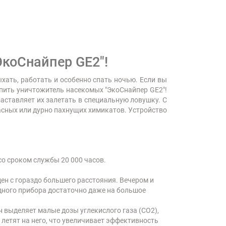
коСнайпер GE2"!
ать, работать и особенно спать ночью. Если вы
упить уничтожитель насекомых "ЭкоСнайпер GE2"!
аставляет их залетать в специальную ловушку. С
асных или дурно пахнущих химикатов. Устройство
о сроком службы 20 000 часов.
ден с гораздо большего расстояния. Вечером и
дного прибора достаточно даже на большое
 выделяет малые дозы углекислого газа (СО2),
 летят на него, что увеличивает эффективность