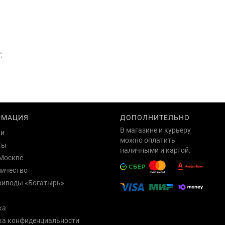
;
РМАЦИЯ
ДОПОЛНИТЕЛЬНО
В магазине и курьеру
ии
можно оплатить
ты
наличными и картой.
Москве
ничество
риводы «Богатырь»
ка
ка конфиденциальности