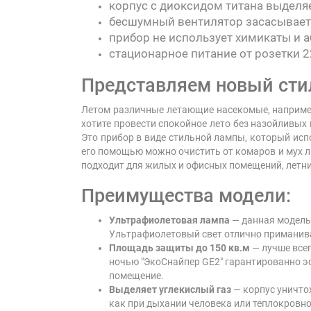
корпус с диоксидом титана выделяе
бесшумный вентилятор засасывает
прибор не использует химикаты и 
стационарное питание от розетки 2
Представляем новый сти
Летом различные летающие насекомые, например
хотите провести спокойное лето без назойливых
Это прибор в виде стильной лампы, который исп
его помощью можно очистить от комаров и мух л
подходит для жилых и офисных помещений, летни
Преимущества модели:
Ультрафиолетовая лампа
— данная модель
Ультрафиолетовый свет отлично приманива
Площадь защиты до 150 кв.м
— лучше всег
ночью "ЭкоСнайпер GE2" гарантированно э
помещение.
Выделяет углекислый газ
— корпус уничто
как при дыхании человека или теплокровног