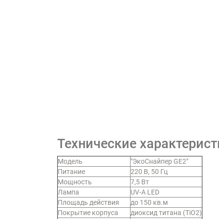
Технические характерист
Модель
"ЭкоСнайпер GE2"
Питание
220 В, 50 Гц
Мощность
7,5 Вт
Лампа
UV-A LED
Площадь действия
до 150 кв.м
Покрытие корпуса
диоксид титана (TiO2)