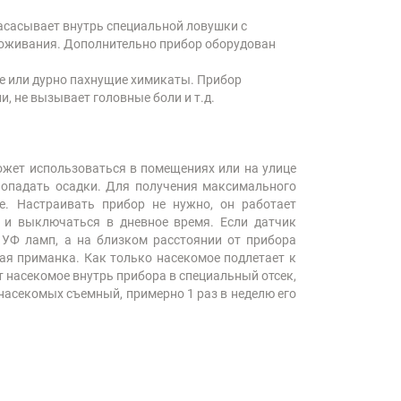
асасывает внутрь специальной ловушки с
звоживания. Дополнительно прибор оборудован
е или дурно пахнущие химикаты. Прибор
, не вызывает головные боли и т.д.
ожет использоваться в помещениях или на улице
 попадать осадки. Для получения максимального
е. Настраивать прибор не нужно, он работает
, и выключаться в дневное время. Если датчик
т УФ ламп, а на близком расстоянии от прибора
ная приманка. Как только насекомое подлетает к
т насекомое внутрь прибора в специальный отсек,
насекомых съемный, примерно 1 раз в неделю его