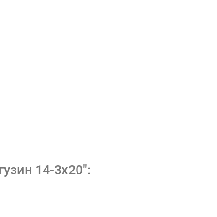
зин 14-3x20":