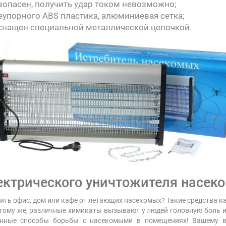
зопасен, получить удар током невозможно;
еупорного ABS пластика, алюминиевая сетка;
снащен специальной металлической цепочкой.
ектрического уничтожителя насе
ть офис, дом или кафе от летающих насекомых? Такие средства как 
ому же, различные химикаты вызывают у людей головную боль и
енные способы борьбы с насекомыми в помещениях! Вашему 