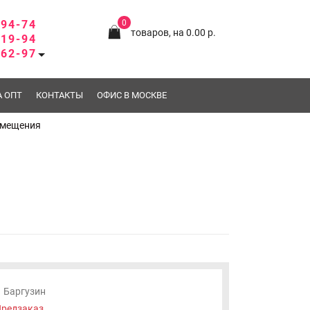
-94-74
0
товаров, на 0.00 р.
-19-94
-62-97
А ОПТ
КОНТАКТЫ
ОФИС В МОСКВЕ
омещения
Баргузин
редзаказ