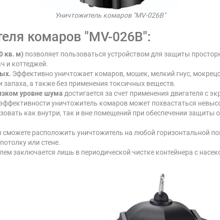
Уничтожитель комаров "MV-026B"
еля комаров "MV-026B":
 кв. м)
позволяет пользоваться устройством для защиты просторн
ч и коттеджей.
ных.
Эффективно уничтожает комаров, мошек, мелкий гнус, мокрецов,
и запаха, а также без применения токсичных веществ.
изком уровне шума
достигается за счет применения двигателя с 
эффективности уничтожитель комаров может похвастаться невыс
овать как внутри, так и вне помещений при обеспечении защиты о
 сможете расположить уничтожитель на любой горизонтальной повер
потолку или стене.
елем заключается лишь в периодической чистке контейнера с насе