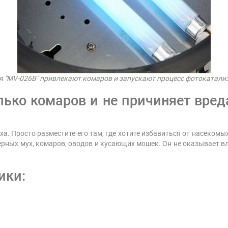
 "MV-026B" привлекают комаров и запускают процесс фотокатализа
олько комаров и не причиняет вре
. Просто разместите его там, где хотите избавиться от насекомых
ерных мух, комаров, оводов и кусающих мошек. Он не оказывает 
ики: