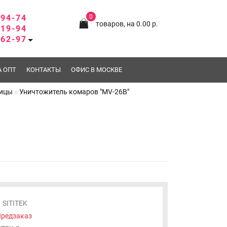
-94-74
0
товаров, на 0.00 р.
-19-94
-62-97
А ОПТ
КОНТАКТЫ
ОФИС В МОСКВЕ
лицы
Уничтожитель комаров "MV-26B"
SITITEK
редзаказ