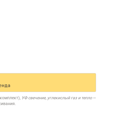
енда
 комплект),
УФ свечение, углекислый газ и тепло
—
живания.