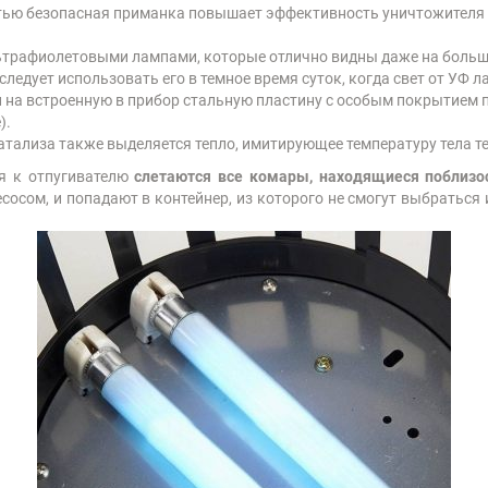
ю безопасная приманка повышает эффективность уничтожителя в 3
льтрафиолетовыми лампами, которые отлично видны даже на боль
едует использовать его в темное время суток, когда свет от УФ л
 на встроенную в прибор стальную пластину с особым покрытием 
).
катализа также выделяется тепло, имитирующее температуру тела 
я к отпугивателю
слетаются все комары, находящиеся поблизо
есосом, и попадают в контейнер, из которого не смогут выбраться