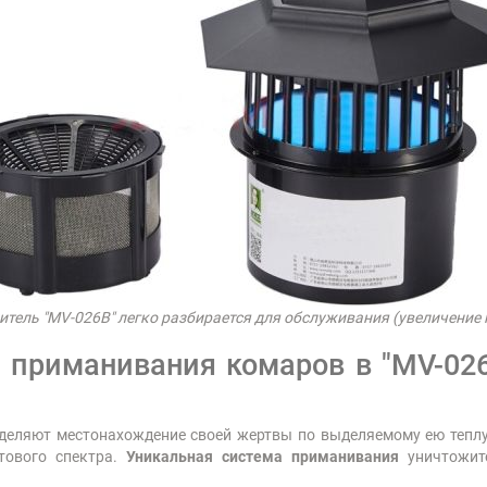
тель "MV-026B" легко разбирается для обслуживания (увеличение 
 приманивания комаров в "MV-026
деляют местонахождение своей жертвы по выделяемому ею теплу
тового спектра.
Уникальная система приманивания
уничтожит