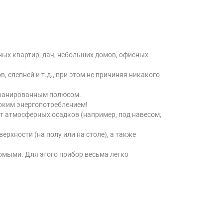
ых квартир, дач, небольших домов, офисных
 слепней и т.д., при этом не причиняя никакого
экранированным полюсом.
оким энергопотреблением!
т атмосферных осадков (например, под навесом,
хности (на полу или на столе), а также
комыми. Для этого прибор весьма легко