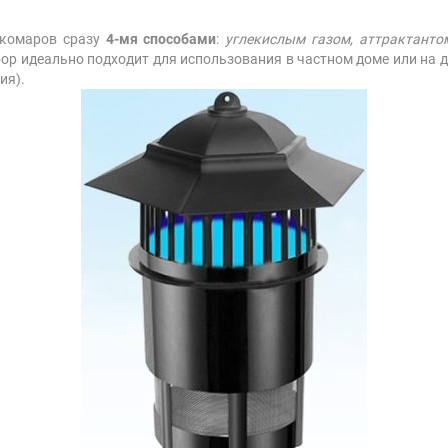
 комаров сразу
4-мя способами
:
углекислым газом, аттрактанто
бор идеально подходит для использования в частном доме или на д
ия).