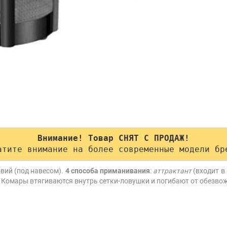
Внимание! Товар СНЯТ С ПРОДАЖ!
атите внимание на более современные модели бр
вий (под навесом).
4 способа приманивания
:
аттрактант
(входит в
 Комары втягиваются внутрь сетки-ловушки и погибают от обезво