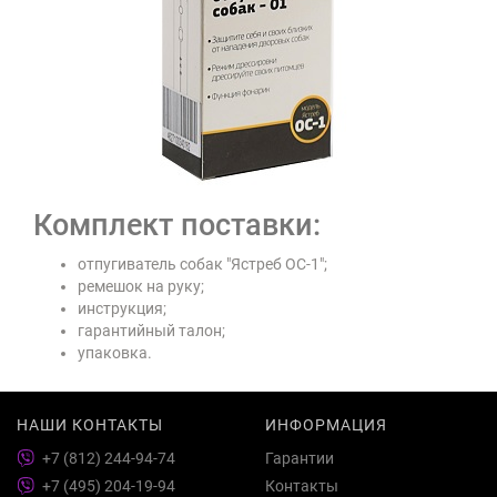
Комплект поставки:
отпугиватель собак "Ястреб ОС-1";
ремешок на руку;
инструкция;
гарантийный талон;
упаковка.
НАШИ КОНТАКТЫ
ИНФОРМАЦИЯ
+7 (812) 244-94-74
Гарантии
+7 (495) 204-19-94
Контакты