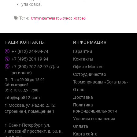
упаковка.
Теги:
Отпугиватели грызунов Ястреб
НАШИ КОНТАКТЫ
ИНФОРМАЦИЯ
+7 (812) 244-94-74
Гарантии
+7 (495) 204-19-94
Контакты
+7 (800) 707-62-97 (Для
Офис в Москве
регионов)
Сотрудничество
Пн-Пт: с 09:00 до 18:00
Термоприводы «Богатырь»
Сб: выходной
О нас
Вс: с 10:00 до 17:00
Доставка
info@spb812.com
Политика
г. Москва, ул.Радио, д.12,
конфиденциальности
строение 4, помещение 1
Условия соглашения
г. Санкт-Петербург, ул.
Оплата
Лиговский проспект, д. 50, к.
Карта сайта