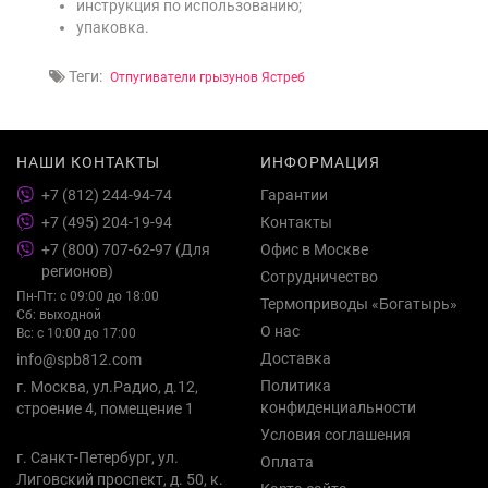
инструкция по использованию;
упаковка.
Теги:
Отпугиватели грызунов Ястреб
НАШИ КОНТАКТЫ
ИНФОРМАЦИЯ
+7 (812) 244-94-74
Гарантии
+7 (495) 204-19-94
Контакты
+7 (800) 707-62-97 (Для
Офис в Москве
регионов)
Сотрудничество
Пн-Пт: с 09:00 до 18:00
Термоприводы «Богатырь»
Сб: выходной
О нас
Вс: с 10:00 до 17:00
Доставка
info@spb812.com
Политика
г. Москва, ул.Радио, д.12,
конфиденциальности
строение 4, помещение 1
Условия соглашения
г. Санкт-Петербург, ул.
Оплата
Лиговский проспект, д. 50, к.