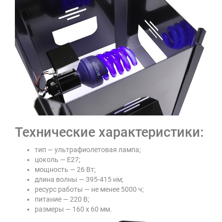
Технические характеристики:
тип — ультрафиолетовая лампа;
цоколь — E27;
мощность — 26 Вт;
длина волны — 395-415 нм;
ресурс работы — не менее 5000 ч;
питание — 220 В;
размеры — 160 х 60 мм.