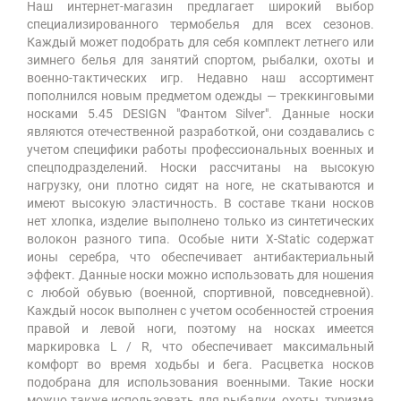
Наш интернет-магазин предлагает широкий выбор
специализированного термобелья для всех сезонов.
Каждый может подобрать для себя комплект летнего или
зимнего белья для занятий спортом, рыбалки, охоты и
военно-тактических игр. Недавно наш ассортимент
пополнился новым предметом одежды — треккинговыми
носками 5.45 DESIGN "Фантом Silver". Данные носки
являются отечественной разработкой, они создавались с
учетом специфики работы профессиональных военных и
спецподразделений. Носки рассчитаны на высокую
нагрузку, они плотно сидят на ноге, не скатываются и
имеют высокую эластичность. В составе ткани носков
нет хлопка, изделие выполнено только из синтетических
волокон разного типа. Особые нити X-Static содержат
ионы серебра, что обеспечивает антибактериальный
эффект. Данные носки можно использовать для ношения
с любой обувью (военной, спортивной, повседневной).
Каждый носок выполнен с учетом особенностей строения
правой и левой ноги, поэтому на носках имеется
маркировка L / R, что обеспечивает максимальный
комфорт во время ходьбы и бега. Расцветка носков
подобрана для использования военными. Такие носки
можно также использовать для рыбалки, охоты, туризма