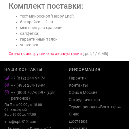
Комплект поставки:
тест-микроскоп "Happy End";
батарейки — 2 шт.;
мешочек для хранения;
салфетка;
гарантийный талон;
упаковка.
Скачать инструкцию по эксплуатации
[.pdf, 1,16 Мб]
НАШИ КОНТАКТЫ
ИНФОРМАЦИЯ
+7 (812) 244-94-74
Гарантии
+7 (495) 204-19-94
Контакты
+7 (800) 707-62-97 (Для
Офис в Москве
регионов)
Сотрудничество
Пн-Пт: с 09:00 до 18:00
Термоприводы «Богатырь»
Сб: выходной
О нас
Вс: с 10:00 до 17:00
Доставка
info@spb812.com
Политика
г. Москва, ул.Радио, д.12,