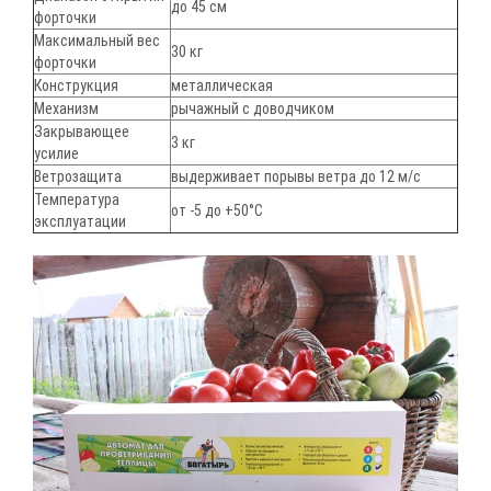
до 45 см
форточки
Максимальный вес
30 кг
форточки
Конструкция
металлическая
Механизм
рычажный с доводчиком
Закрывающее
3 кг
усилие
Ветрозащита
выдерживает порывы ветра до 12 м/с
Температура
от -5 до +50°С
эксплуатации