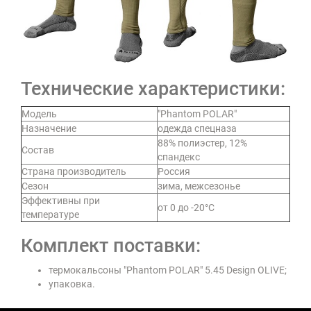
Технические характеристики:
Модель
"Phantom POLAR"
Назначение
одежда спецназа
88% полиэстер, 12%
Состав
спандекс
Страна производитель
Россия
Сезон
зима, межсезонье
Эффективны при
от 0 до -20°С
температуре
Комплект поставки:
термокальсоны "Phantom POLAR" 5.45 Design OLIVE;
упаковка.