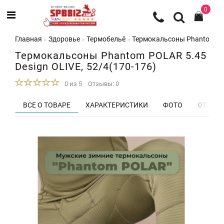
0
Главная
Здоровье
Термобельё
Термокальсоны Phantom POL
Термокальсоны Phantom POLAR 5.45
Design OLIVE, 52/4(170-176)
0 из 5
Отзывы: 0
ВСЕ О ТОВАРЕ
ХАРАКТЕРИСТИКИ
ФОТО
ОТЗЫВЫ