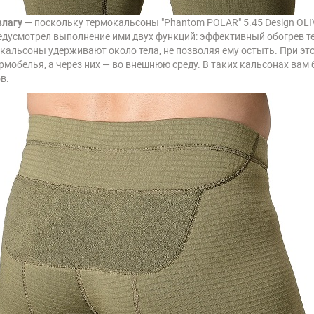
влагу
— поскольку термокальсоны "Phantom POLAR" 5.45 Design OLI
едусмотрел выполнение ими двух функций: эффективный обогрев те
окальсоны удерживают около тела, не позволяя ему остыть. При э
рмобелья, а через них — во внешнюю среду. В таких кальсонах вам
в.