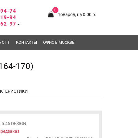
-94-74
0
товаров, на 0.00 р.
-19-94
-62-97
А ОПТ
КОНТАКТЫ
ОФИС В МОСКВЕ
164-170)
АКТЕРИСТИКИ
5.45 DESIGN
редзаказ