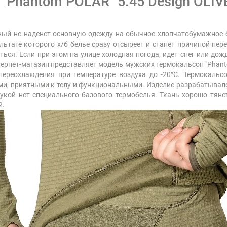
Phantom POLAR" 5.45 Design OLIV
ный не наденет основную одежду на обычное хлопчатобумажное б
ьтате которого х/б белье сразу отсыреет и станет причиной пер
ься. Если при этом на улице холодная погода, идет снег или дож
нтернет-магазин представляет модель мужских термокальсон "Phant
ереохлаждения при температуре воздуха до -20°С. Термокальс
ми, приятными к телу и функциональными. Изделие разрабатывало
рукой нет специального базового термобелья. Ткань хорошо тяне
й.