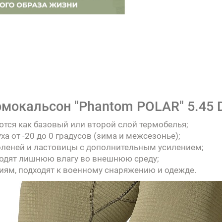
мокальсон "Phantom POLAR" 5.45 D
тся как базовый или второй слой термобелья;
а от -20 до 0 градусов (зима и межсезонье);
оленей и ластовицы с дополнительным усилением;
водят лишнюю влагу во внешнюю среду;
ям, подходят к военному снаряжению и одежде.