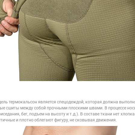
дель термокальсон является спецодеждой, которая должна выполн
рые сшиты между собой прочными плоскими швами. В процессе нос
седания, бег, подъем на высоту и т.д.). В составе ткани нет хлоп
стичные и плотно облегают фигуру, не сковывая движения.