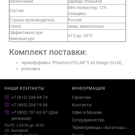
Назначение
одежда спецназа
88% полиэстер, 12%
Состав
спандекс
Страна производитель
Россия
Сезон
зима, межсезонье
Эффективна при
от 0 до -20°С
температуре
Комплект поставки:
термофуфайка "Phantom POLAR" 5.45 Design OLIVE;
упаковка.
НАШИ КОНТАКТЫ
ИНФОРМАЦИЯ
+7 (812) 244-94-74
Гарантии
+7 (495) 204-19-94
Контакты
+7 (800) 707-62-97 (Для
Офис в Москве
регионов)
Сотрудничество
Пн-Пт: с 09:00 до 18:00
Термоприводы «Богатырь»
Сб: выходной