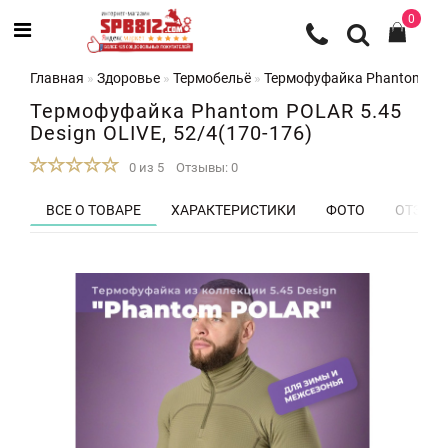
0
Главная
Здоровье
Термобельё
Термофуфайка Phantom POLA
Термофуфайка Phantom POLAR 5.45
Design OLIVE, 52/4(170-176)
0 из 5
Отзывы: 0
ВСЕ О ТОВАРЕ
ХАРАКТЕРИСТИКИ
ФОТО
ОТЗЫВЫ