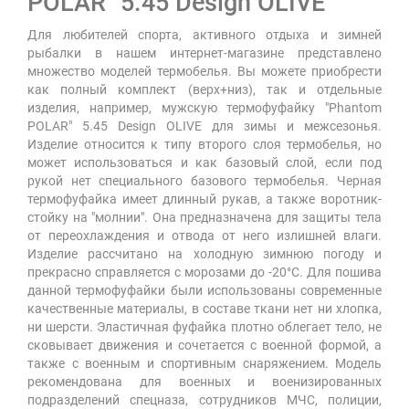
POLAR" 5.45 Design OLIVE
Для любителей спорта, активного отдыха и зимней
рыбалки в нашем интернет-магазине представлено
множество моделей термобелья. Вы можете приобрести
как полный комплект (верх+низ), так и отдельные
изделия, например, мужскую термофуфайку "Phantom
POLAR" 5.45 Design OLIVE для зимы и межсезонья.
Изделие относится к типу второго слоя термобелья, но
может использоваться и как базовый слой, если под
рукой нет специального базового термобелья. Черная
термофуфайка имеет длинный рукав, а также воротник-
стойку на "молнии". Она предназначена для защиты тела
от переохлаждения и отвода от него излишней влаги.
Изделие рассчитано на холодную зимнюю погоду и
прекрасно справляется с морозами до -20°С. Для пошива
данной термофуфайки были использованы современные
качественные материалы, в составе ткани нет ни хлопка,
ни шерсти. Эластичная фуфайка плотно облегает тело, не
сковывает движения и сочетается с военной формой, а
также с военным и спортивным снаряжением. Модель
рекомендована для военных и военизированных
подразделений спецназа, сотрудников МЧС, полиции,