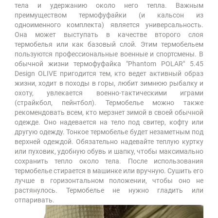
тела и удержанию около него тепла. Важным
преимуществом термофуфайки (и кальсон из
одноименного комплекта) является универсальность.
Она может выступать в качестве второго слоя
термобелья или как базовый слой. Этим термобельем
пользуются профессиональные военные и спортсмены. В
обычной жизни термофуфайка "Phantom POLAR" 5.45
Design OLIVE пригодится тем, кто ведет активный образ
жизни, ходит в походы в горы, любит зимнюю рыбалку и
охоту, увлекается военно-тактическими играми
(страйкбол, пейнтбол). Термобелье можно также
рекомендовать всем, кто мерзнет зимой в своей обычной
одежде. Оно надевается на тело под свитер, кофту или
другую одежду. Тонкое термобелье будет незаметным под
верхней одеждой. Обязательно надевайте теплую куртку
или пуховик, удобную обувь и шапку, чтобы максимально
сохранить тепло около тела. После использования
термобелье стирается в машинке или вручную. Сушить его
лучше в горизонтальном положении, чтобы оно не
растянулось. Термобелье не нужно гладить или
отпаривать.