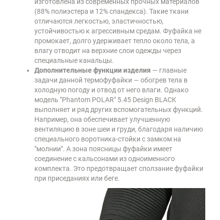
изготовлена из современных прочных материалов
(88% полиэстера и 12% спандекса). Такие ткани
отличаются легкостью, эластичностью,
устойчивостью к агрессивным средам. Фуфайка не
промокает, долго удерживает тепло около тела, а
влагу отводит на верхние слои одежды через
специальные канальцы.
Дополнительные функции изделия
— главные
задачи данной термофуфайки — обогрев тела в
холодную погоду и отвод от него влаги. Однако
модель "Phantom POLAR" 5.45 Design BLACK
выполняет и ряд других вспомогательных функций.
Например, она обеспечивает улучшенную
вентиляцию в зоне шеи и груди, благодаря наличию
специального воротника-стойки с замком на
"молнии". А зона поясницы фуфайки имеет
соединение с кальсонами из одноименного
комплекта. Это предотвращает сползание фуфайки
при приседаниях или беге.