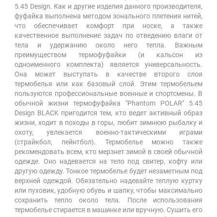
5.45 Design. Как и другие изделия данного производителя,
фуфайка выполнена методом зонального плетения нитей,
что обеспечивает комфорт при носке, а также
качественное выполнение задач по отведению влаги от
тела и удержанию около него тепла. Важным
преимуществом термофуфайки (и кальсон из
одноименного комплекта) является универсальность.
Она может выступать в качестве второго слоя
термобелья или как базовый слой. Этим термобельем
пользуются профессиональные военные и спортсмены. В
обычной жизни термофуфайка "Phantom POLAR" 5.45
Design BLACK пригодится тем, кто ведет активный образ
жизни, ходит в походы в горы, любит зимнюю рыбалку и
охоту, увлекается военно-тактическими играми
(страйкбол, пейнтбол). Термобелье можно также
рекомендовать всем, кто мерзнет зимой в своей обычной
одежде. Оно надевается на тело под свитер, кофту или
другую одежду. Тонкое термобелье будет незаметным под
верхней одеждой. Обязательно надевайте теплую куртку
или пуховик, удобную обувь и шапку, чтобы максимально
сохранить тепло около тела. После использования
термобелье стирается в машинке или вручную. Сушить его