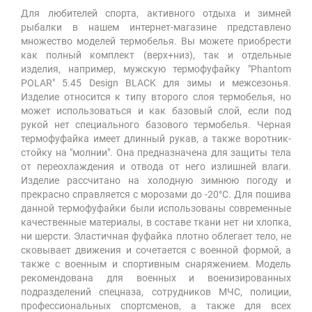
Для любителей спорта, активного отдыха и зимней
рыбалки в нашем интернет-магазине представлено
множество моделей термобелья. Вы можете приобрести
как полный комплект (верх+низ), так и отдельные
изделия, например, мужскую термофуфайку "Phantom
POLAR" 5.45 Design BLACK для зимы и межсезонья.
Изделие относится к типу второго слоя термобелья, но
может использоваться и как базовый слой, если под
рукой нет специального базового термобелья. Черная
термофуфайка имеет длинный рукав, а также воротник-
стойку на "молнии". Она предназначена для защиты тела
от переохлаждения и отвода от него излишней влаги.
Изделие рассчитано на холодную зимнюю погоду и
прекрасно справляется с морозами до -20°С. Для пошива
данной термофуфайки были использованы современные
качественные материалы, в составе ткани нет ни хлопка,
ни шерсти. Эластичная фуфайка плотно облегает тело, не
сковывает движения и сочетается с военной формой, а
также с военным и спортивным снаряжением. Модель
рекомендована для военных и военизированных
подразделений спецназа, сотрудников МЧС, полиции,
профессиональных спортсменов, а также для всех