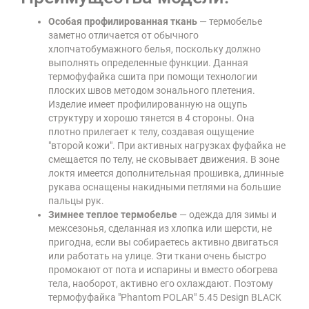
Особая профилированная ткань
— термобелье
заметно отличается от обычного
хлопчатобумажного белья, поскольку должно
выполнять определенные функции. Данная
термофуфайка сшита при помощи технологии
плоских швов методом зонального плетения.
Изделие имеет профилированную на ощупь
структуру и хорошо тянется в 4 стороны. Она
плотно прилегает к телу, создавая ощущение
"второй кожи". При активных нагрузках фуфайка не
смещается по телу, не сковывает движения. В зоне
локтя имеется дополнительная прошивка, длинные
рукава оснащены накидными петлями на большие
пальцы рук.
Зимнее теплое термобелье
— одежда для зимы и
межсезонья, сделанная из хлопка или шерсти, не
пригодна, если вы собираетесь активно двигаться
или работать на улице. Эти ткани очень быстро
промокают от пота и испарины и вместо обогрева
тела, наоборот, активно его охлаждают. Поэтому
термофуфайка "Phantom POLAR" 5.45 Design BLACK