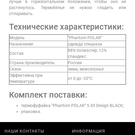
лучше в горизонтальном положении, чтобы оно не
растянулось. Термобелье не нужно гладить или
отпаривать.
Технические характеристики:
Модель
"Phantom POLAR"
Назначение
одежда спецназа
88% полиэстер, 12%
Состав
спандекс
Страна производитель
Россия
Сезон
зима, межсезонье
Эффективна при
от 0 до -20°С
температуре
Комплект поставки:
термофуфайка "Phantom POLAR" 5.45 Design BLACK;
упаковка.
НАШИ КОНТАКТЫ
ИНФОРМАЦИЯ