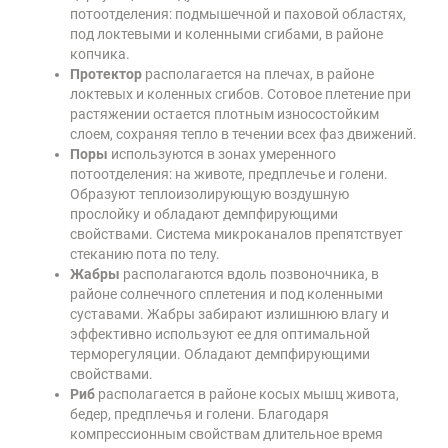
потоотделения: подмышечной и паховой областях,
под локтевыми и коленными сгибами, в районе
копчика.
Протектор
располагается на плечах, в районе
локтевых и коленных сгибов. Сотовое плетение при
растяжении остается плотным износостойким
слоем, сохраняя тепло в течении всех фаз движений.
Поры
используются в зонах умеренного
потоотделения: на животе, предплечье и голени.
Образуют теплоизолирующую воздушную
прослойку и обладают демпфирующими
свойствами. Система микроканалов препятствует
стеканию пота по телу.
Жабры
располагаются вдоль позвоночника, в
районе солнечного сплетения и под коленными
суставами. Жабры забирают излишнюю влагу и
эффективно используют ее для оптимальной
терморегуляции. Обладают демпфирующими
свойствами.
Риб
располагается в районе косых мышц живота,
бедер, предплечья и голени. Благодаря
компрессионным свойствам длительное время