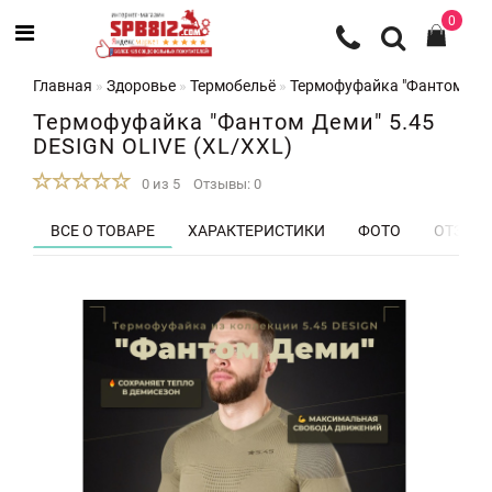
0
Главная
Здоровье
Термобельё
Термофуфайка "Фантом Деми
Термофуфайка "Фантом Деми" 5.45
DESIGN OLIVE (XL/XXL)
0 из 5
Отзывы: 0
ВСЕ О ТОВАРЕ
ХАРАКТЕРИСТИКИ
ФОТО
ОТЗЫВЫ