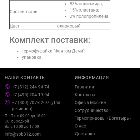
83% полиамида;
15% эластана;
Состав ткани
2% полипропилена.
Цвет
оливковый
Комплект поставки:
термофуфайка "Фантом Деми";
упаковка.
НАШИ КОНТАКТЫ
ИНФОРМАЦИЯ
+7 (812) 244-94-74
Гарантии
+7 (495) 204-19-94
Контакты
+7 (800) 707-62-97 (Для
Офис в Москве
регионов)
Сотрудничество
Пн-Пт: с 09:00 до 18:00
Термоприводы «Богатырь»
Сб: выходной
О нас
Вс: с 10:00 до 17:00
Доставка
info@spb812.com