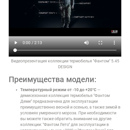
Видеопрезентация коллекции термобелья "Фантом" 5.45
DESIGN
Преимущества модели:
Температурный режим от -10 до +20°C
—
демисезонная коллекция термобелья "Фантом
Деми" предназначена для эксплуатации
преимущественно весной и осенью, а также зимой в
условиях умеренного мороза. При необходимости
вы можете также обратить внимание на другие
коллекции: "Фантом Лето" для эксплуатации в