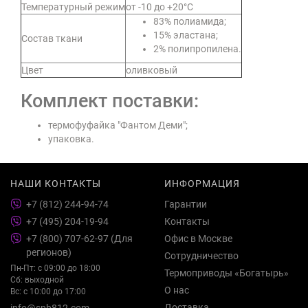
Температурный режим
от -10 до +20°C
83% полиамида;
15% эластана;
Состав ткани
2% полипропилена.
Цвет
оливковый
Комплект поставки:
термофуфайка "Фантом Деми";
упаковка.
НАШИ КОНТАКТЫ
ИНФОРМАЦИЯ
+7 (812) 244-94-74
Гарантии
+7 (495) 204-19-94
Контакты
+7 (800) 707-62-97 (Для
Офис в Москве
регионов)
Сотрудничество
Пн-Пт: с 09:00 до 18:00
Термоприводы «Богатырь»
Сб: выходной
О нас
Вс: с 10:00 до 17:00
Доставка