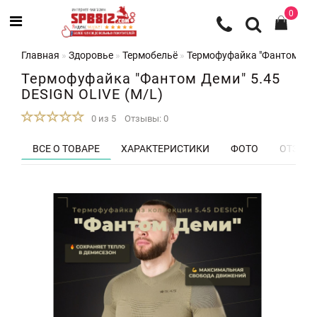
0
Главная
Здоровье
Термобельё
Термофуфайка "Фантом Деми
Термофуфайка "Фантом Деми" 5.45
DESIGN OLIVE (M/L)
0 из 5
Отзывы: 0
ВСЕ О ТОВАРЕ
ХАРАКТЕРИСТИКИ
ФОТО
ОТЗЫВЫ