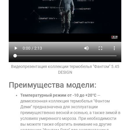
Видеопрезентация коллекции термобелья "Фантом" 5.45
DESIGN
Преимущества модели:
Температурный режим от -10 до +20°C
—
демисезонная коллекция термобелья "Фантом
Деми" предназначена для эксплуатации
преимущественно весной и осенью, а также зимой в
условиях умеренного мороза. При необходимости
вы можете также обратить внимание на другие