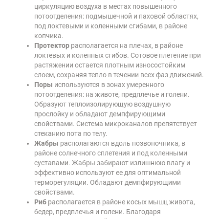
циркуляцию воздуха в местах повышенного
потоотделения: подмышечной и паховой областях,
под локтевыми и коленными сгибами, в районе
копчика.
Протектор
располагается на плечах, в районе
локтевых и коленных сгибов. Сотовое плетение при
растяжении остается плотным износостойким
слоем, сохраняя тепло в течении всех фаз движений.
Поры
используются в зонах умеренного
потоотделения: на животе, предплечье и голени.
Образуют теплоизолирующую воздушную
прослойку и обладают демпфирующими
свойствами. Система микроканалов препятствует
стеканию пота по телу.
Жабры
располагаются вдоль позвоночника, в
районе солнечного сплетения и под коленными
суставами. Жабры забирают излишнюю влагу и
эффективно используют ее для оптимальной
терморегуляции. Обладают демпфирующими
свойствами.
Риб
располагается в районе косых мышц живота,
бедер, предплечья и голени. Благодаря