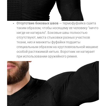
Отсутствие боковых швов
— термофуфайка сшита
таким образом, чтобы носящему ее человеку "ничто
нигде не натирало". Боковые швы полностью
отсутствуют, места стыковки разных участков
ткани, низ и манжеты фуфайки подшиты
специальным образом на кругловязальной машине
особой растяжимой нитью. Воротник не натирает
при использовании оружейного ремня.