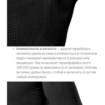
Компактность и легкость
— данное термобелье
является одним из самых компактных в сложенном
виде и занимает минимум места в рюкзаке или
вещмешке. При этом весит термофуфайка всего
200-250 грамм (в зависимости от размера), поэтому
ее очень удобно брать с собой и включать в состав
любой экипировки.