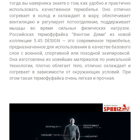
тогда вы наверняка знаете о том, как удобно и практично
использовать качественное термобелье. Оно отлично
согревает в холод и охлаждает в жару, обеспечивает
вентиляцию и регулирует потоотделение, поддерживает
мышцы во время сильных физических нагрузок.
Российская термофуфайка "Фантом Деми" из новой
коллекции 5.45 DESIGN — это современное термобелье,
предназначенное для использования в качестве базового
слоя с военной, спортивной или походной экипировкой.
Она изготовлена из новейших материалов по уникальной
технологии, плотно облегает тело, отлично охлаждает и
согревает в зависимости от окружающих условий. При
этом такая термофуфайка очень легкая и прочная.