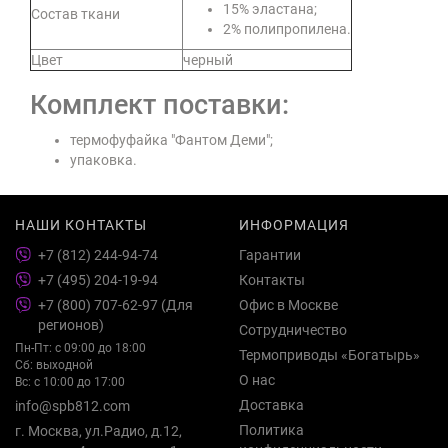
15% эластана;
Состав ткани
2% полипропилена.
Цвет
черный
Комплект поставки:
термофуфайка "Фантом Деми";
упаковка.
НАШИ КОНТАКТЫ
ИНФОРМАЦИЯ
+7 (812) 244-94-74
Гарантии
+7 (495) 204-19-94
Контакты
+7 (800) 707-62-97 (Для
Офис в Москве
регионов)
Сотрудничество
Пн-Пт: с 09:00 до 18:00
Термоприводы «Богатырь»
Сб: выходной
О нас
Вс: с 10:00 до 17:00
Доставка
info@spb812.com
Политика
г. Москва, ул.Радио, д.12,