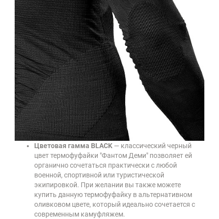
Цветовая гамма BLACK
— классический черный
цвет термофуфайки "Фантом Деми" позволяет ей
органично сочетаться практически с любой
военной, спортивной или туристической
экипировкой. При желании вы также можете
купить данную термофуфайку в альтернативном
оливковом цвете, который идеально сочетается с
современным камуфляжем.