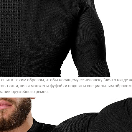
сшита таким образом, чтобы носящему ее человеку "ничто нигде н
тков ткани, низ и манжеты фуфайки подшиты специальным образо
вании оружейного ремня.