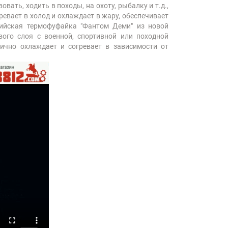
вать, ходить в походы, на охоту, рыбалку и т.д.,
ревает в холод и охлаждает в жару, обеспечивает
сийская термофуфайка "Фантом Деми" из новой
вого слоя с военной, спортивной или походной
лично охлаждает и согревает в зависимости от