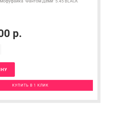
рмофуфайка "Фантом Деми" 5.45 BLACK
00 р.
ИНУ
КУПИТЬ В 1 КЛИК