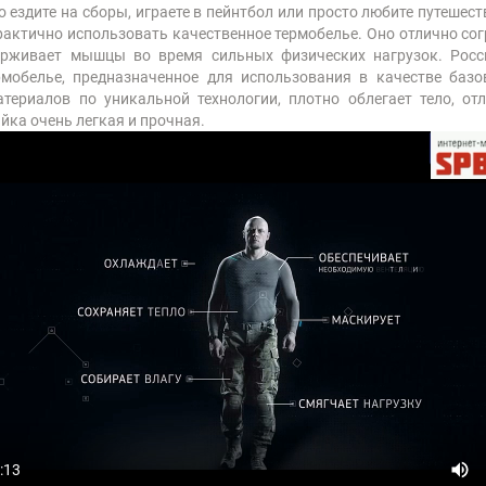
ездите на сборы, играете в пейнтбол или просто любите путешество
практично использовать качественное термобелье. Оно отлично сог
держивает мышцы во время сильных физических нагрузок. Рос
мобелье, предназначенное для использования в качестве базо
териалов по уникальной технологии, плотно облегает тело, от
ка очень легкая и прочная.