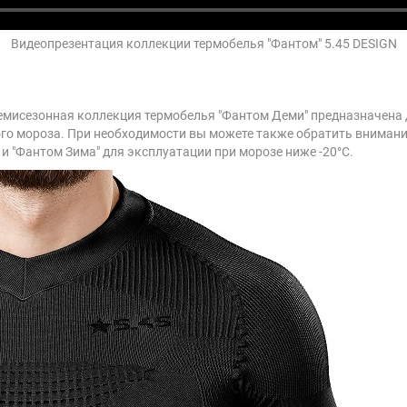
Видеопрезентация коллекции термобелья "Фантом" 5.45 DESIGN
емисезонная коллекция термобелья "Фантом Деми" предназначена 
ого мороза. При необходимости вы можете также обратить внимание
и "Фантом Зима" для эксплуатации при морозе ниже -20°C.