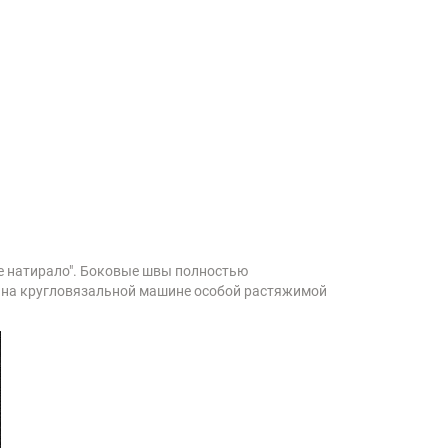
е натирало". Боковые швы полностью
м на кругловязальной машине особой растяжимой