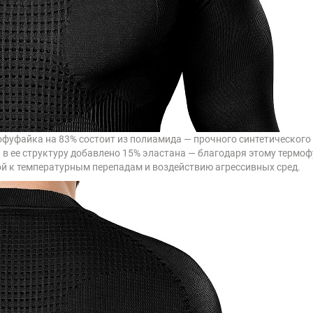
фуфайка на 83% состоит из полиамида — прочного синтетического 
в ее структуру добавлено 15% эластана — благодаря этому термофу
ой к температурным перепадам и воздействию агрессивных сред.