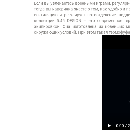
Если вы увлекаетесь военными играми, регулярно 
тогда вы наверняка знаете о том, как удобно и 
вентиляцию и регулирует потоотделение, под
коллекции 5.45 DESIGN — это современное тер
экипировкой. Она изготовлена из новейших ма
окружающих условий. При этом такая термофуфай