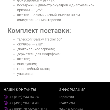
фокусировка — ручная;
посадочный диаметр окуляров и диагональной
призмы — 1,25";
штатив — алюминиевый, высота 39 см,
азимутальная монтировка.
Комплект поставки:
телескоп "Galaxy Tracker 60";
окуляры — 2 шт.;
диагональное зеркало;
держатель для смартфона;
штатив;
инструкция;
гарантийный талон;
упаковка.
НАШИ КОНТАКТЫ
ИНФОРМАЦИЯ
+7 (812) 244-94-74
Гарантии
+7 (495) 204-19-94
Контакты
+7 (800) 707-62-97 (Для
Офис в Москве