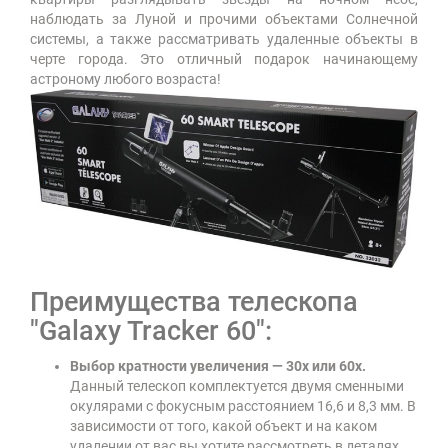
наблюдать за Луной и прочими объектами Солнечной
системы, а также рассматривать удаленные объекты в
черте города. Это отличный подарок начинающему
астроному любого возраста!
Преимущества телескопа
"Galaxy Tracker 60":
Выбор кратности увеличения — 30x или 60x.
Данный телескоп комплектуется двумя сменными
окулярами с фокусным расстоянием 16,6 и 8,3 мм. В
зависимости от того, какой объект и на каком
удалении от вас вы хотите рассмотреть в деталях,