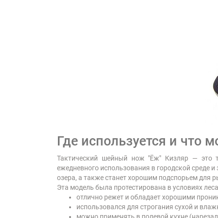
Где используется и что 
Тактический шейный нож "Ёж" Кизляр — это 
ежедневного использования в городской среде и з
озера, а также станет хорошим подспорьем для ры
Эта модель была протестирована в условиях лес
отлично режет и обладает хорошими прон
использовался для строгания сухой и влаж
можно применять в полевой кухне (нарезал 