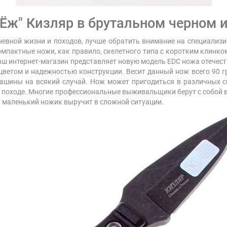
Ёж" Кизляр в брутальном черном 
невной жизни и походов, лучше обратить внимание на специализи
компактные ножи, как правило, скелетного типа с коротким клинк
Наш интернет-магазин представляет новую модель EDC ножа отечест
етом и надежностью конструкции. Весит данный нож всего 90 гр
машины на всякий случай. Нож может пригодиться в различных си
м походе. Многие профессиональные выживальщики берут с собой в 
 маленький ножик выручит в сложной ситуации.