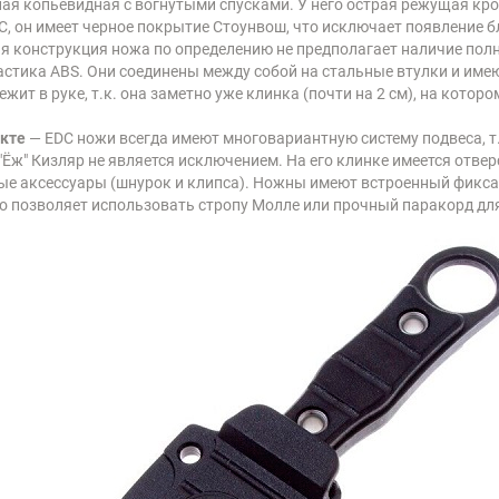
ая копьевидная с вогнутыми спусками. У него острая режущая кр
C, он имеет черное покрытие Стоунвош, что исключает появление б
я конструкция ножа по определению не предполагает наличие полн
астика ABS. Они соединены между собой на стальные втулки и име
жит в руке, т.к. она заметно уже клинка (почти на 2 см), на котор
екте
— EDC ножи всегда имеют многовариантную систему подвеса, т
Ёж" Кизляр не является исключением. На его клинке имеется отверс
ые аксессуары (шнурок и клипса). Ножны имеют встроенный фикса
что позволяет использовать стропу Молле или прочный паракорд дл