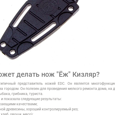
может делать нож "Ёж" Кизляр?
типичный представитель ножей EDC. Он является многофункц
а городом. Он полезен для проведения мелкого ремонта дома, на да
бака, грибника, туриста.
а и показала следующие результаты:
икающими качествами;
ной древесины, хороший контролируемый рез;
хлеб, овощи, мясо);