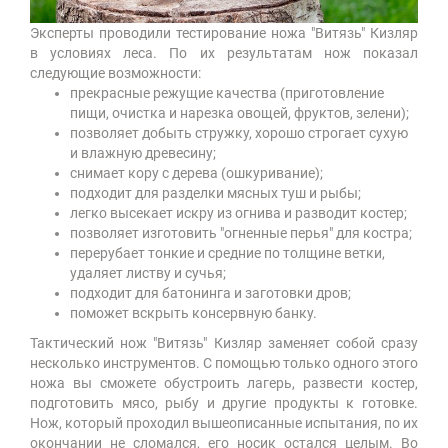
Эксперты проводили тестирование ножа "Витязь" Кизляр
в условиях леса. По их результатам нож показал
следующие возможности:
прекрасные режущие качества (приготовление
пищи, очистка и нарезка овощей, фруктов, зелени);
позволяет добыть стружку, хорошо строгает сухую
и влажную древесину;
снимает кору с дерева (ошкуривание);
подходит для разделки мясных туш и рыбы;
легко высекает искру из огнива и разводит костер;
позволяет изготовить "огненные перья" для костра;
перерубает тонкие и средние по толщине ветки,
удаляет листву и сучья;
подходит для батонинга и заготовки дров;
поможет вскрыть консервную банку.
Тактический нож "Витязь" Кизляр заменяет собой сразу
несколько инструментов. С помощью только одного этого
ножа вы сможете обустроить лагерь, развести костер,
подготовить мясо, рыбу и другие продукты к готовке.
Нож, который проходил вышеописанные испытания, по их
окончании не сломался, его носик остался целым. Во