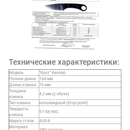
Технические характеристики:
Модель
"Крот" Кизляр
Полная длина
164 мм
Длина клинка
76 мм
Толщина
4,2 мм (у обуха)
клинка
Тип клинка
копьевидный (Drop-point)
Твердость
57-58 HRC
клинка
Марка стали
AUS-8
Материал
ABS пластик