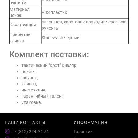
рукояти
Материал
ABS пластик
ножен
сплошная, хвостовик проходит через всю
Конструкция
рукоять
Покрытие
Stonewash черный
клинка
Комплект поставки:
тактический "Крот" Кизляр;
ножны;
шнурок;
клипса;
инструкция;
гарантийный талон;
упаковка.
НАШИ КОНТАКТЫ
ИНФОРМАЦИЯ
+7 (812) 244-94-74
Гарантии