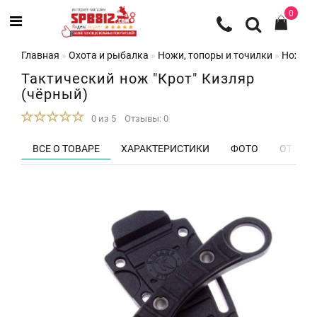
0
Главная
Охота и рыбалка
Ножи, топоры и точилки
Ножи
Тактический нож "Крот" Кизляр
(чёрный)
0 из 5
Отзывы: 0
ВСЕ О ТОВАРЕ
ХАРАКТЕРИСТИКИ
ФОТО
ОТЗЫВЫ