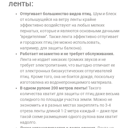
ленты:
Отпугивает большинство видов птиц.
Шум и блеск
от колышущейся на ветру ленты крайне
эффективно воздействуют на любых мелких
пернатых, которые и являются основными дачными
"вредителями". Также лента эффективно отпугивает
и городских птиц (ее можно использовать,
например, для защиты балкона).
Работает незаметно и не требует обслуживания.
Лента не издает никаких громких звуков и не
требует электропитания, что выгодно отличает ее
от электронных биоакустических отпугивателей
птиц. Кроме того, она не боится дождя, поскольку
изготовлена из водонепроницаемого материала.
В одном рулоне 200 метров ленты!
Такого
количества хватит для защиты от птиц даже весьма
солидного по площади участка земли. Можно не
экономить и в разных местах закреплять по 3-4
отреза ленты длиной 1-2 метра каждый — даже при
такой схеме размещения одного рулона вам хватит
надолго.