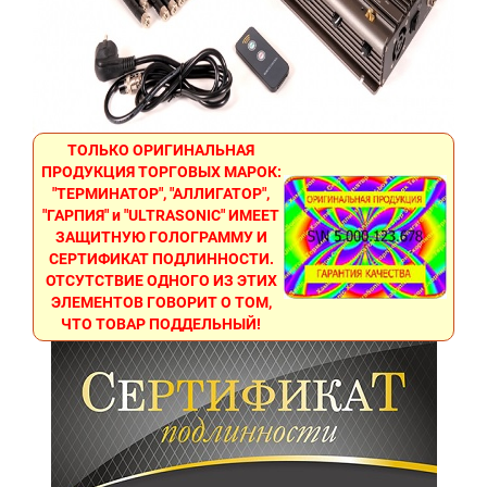
ТОЛЬКО ОРИГИНАЛЬНАЯ
ПРОДУКЦИЯ ТОРГОВЫХ МАРОК:
"ТЕРМИНАТОР", "АЛЛИГАТОР",
"ГАРПИЯ" и "ULTRASONIC" ИМЕЕТ
ЗАЩИТНУЮ ГОЛОГРАММУ И
СЕРТИФИКАТ ПОДЛИННОСТИ.
ОТСУТСТВИЕ ОДНОГО ИЗ ЭТИХ
ЭЛЕМЕНТОВ ГОВОРИТ О ТОМ,
ЧТО ТОВАР ПОДДЕЛЬНЫЙ!