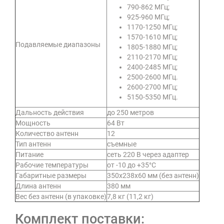
790-862 МГц;
925-960 МГц;
1170-1250 МГц;
1570-1610 МГц;
Подавляемые диапазоны
1805-1880 МГц;
2110-2170 МГц;
2400-2485 МГц;
2500-2600 МГц.
2600-2700 МГц;
5150-5350 МГц.
Дальность действия
до 250 метров
Мощность
64 Вт
Количество антенн
12
Тип антенн
съемные
Питание
сеть 220 В через адаптер
Рабочие температуры
от -10 до +35°C
Габаритные размеры
350x238x60 мм (без антенн)
Длина антенн
380 мм
Вес без антенн (в упаковке)
7,8 кг (11,2 кг)
Комплект поставки: