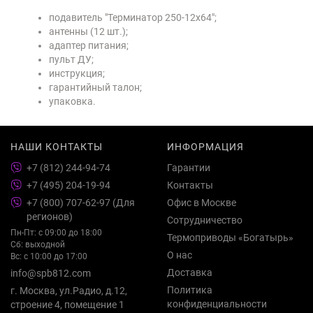
подавитель "Терминатор 250-12х64";
антенны (12 шт.);
адаптер питания;
пульт ДУ;
инструкция;
гарантийный талон;
упаковка.
НАШИ КОНТАКТЫ
ИНФОРМАЦИЯ
+7 (812) 244-94-74
Гарантии
+7 (495) 204-19-94
Контакты
+7 (800) 707-62-97 (Для
Офис в Москве
регионов)
Сотрудничество
Пн-Пт: с 09:00 до 18:00
Термоприводы «Богатырь»
Сб: выходной
О нас
Вс: с 10:00 до 17:00
Доставка
info@spb812.com
Политика
г. Москва, ул.Радио, д.12,
конфиденциальности
строение 4, помещение 1