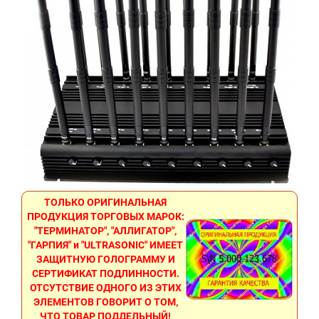
ТОЛЬКО ОРИГИНАЛЬНАЯ
ПРОДУКЦИЯ ТОРГОВЫХ МАРОК:
"ТЕРМИНАТОР", "АЛЛИГАТОР",
"ГАРПИЯ" и "ULTRASONIC" ИМЕЕТ
ЗАЩИТНУЮ ГОЛОГРАММУ И
СЕРТИФИКАТ ПОДЛИННОСТИ.
ОТСУТСТВИЕ ОДНОГО ИЗ ЭТИХ
ЭЛЕМЕНТОВ ГОВОРИТ О ТОМ,
ЧТО ТОВАР ПОДДЕЛЬНЫЙ!