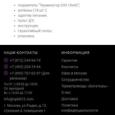
подавитель "Терминатор 200-18х42";
антенны (18 шт.);
адаптер питания;
пульт ДУ;
инструкция;
гарантийный талон;
упаковка.
НАШИ КОНТАКТЫ
ИНФОРМАЦИЯ
+7 (812) 244-94-74
Гарантии
+7 (495) 204-19-94
Контакты
+7 (800) 707-62-97 (Для
Офис в Москве
регионов)
Сотрудничество
Пн-Пт: с 09:00 до 18:00
Термоприводы «Богатырь»
Сб: выходной
О нас
Вс: с 10:00 до 17:00
Доставка
info@spb812.com
Политика
г. Москва, ул.Радио, д.12,
конфиденциальности
строение 4, помещение 1