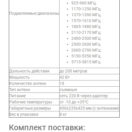
925-960 МГц;
1170-1250 МГц;
Подавляемые диапазоны
1370-1390 МГц;
1570-1610 МГц;
1805-1880 МГц;
2110-2170 МГц;
2400-2500 МГц;
2500-2600 МГц.
2600-2700 МГц;
5150-5350 МГц;
5715-5815 МГц.
Дальность действия
до 200 метров
Мощность
42 Вт
Количество антенн
18
Тип антенн
съемные
Питание
сеть 220 В через адаптер
Рабочие температуры
от -10 до +35°C
Габаритные размеры
450х235х435 мм (с антеннами)
Вес в упаковке
8 кг
Комплект поставки: