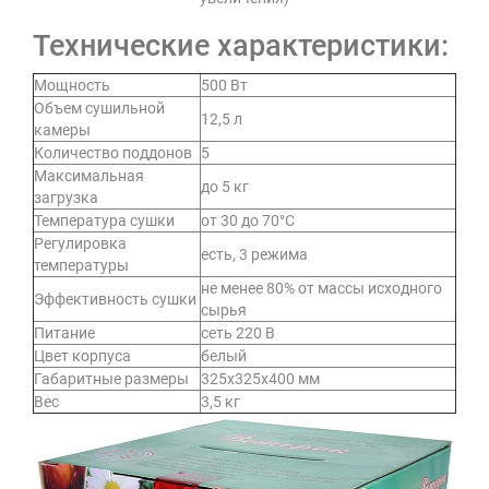
Технические характеристики:
Мощность
500 Вт
Объем сушильной
12,5 л
камеры
Количество поддонов
5
Максимальная
до 5 кг
загрузка
Температура сушки
от 30 до 70°C
Регулировка
есть, 3 режима
температуры
не менее 80% от массы исходного
Эффективность сушки
сырья
Питание
сеть 220 В
Цвет корпуса
белый
Габаритные размеры
325х325х400 мм
Вес
3,5 кг