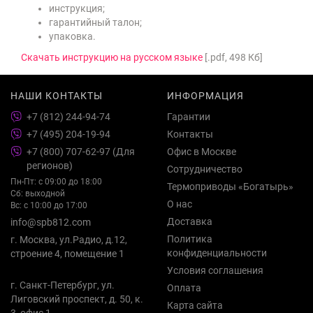
инструкция;
гарантийный талон;
упаковка.
Скачать инструкцию на русском языке
[.pdf, 498 Кб]
НАШИ КОНТАКТЫ
ИНФОРМАЦИЯ
+7 (812) 244-94-74
Гарантии
+7 (495) 204-19-94
Контакты
+7 (800) 707-62-97 (Для
Офис в Москве
регионов)
Сотрудничество
Пн-Пт: с 09:00 до 18:00
Термоприводы «Богатырь»
Сб: выходной
О нас
Вс: с 10:00 до 17:00
Доставка
info@spb812.com
Политика
г. Москва, ул.Радио, д.12,
конфиденциальности
строение 4, помещение 1
Условия соглашения
г. Санкт-Петербург, ул.
Оплата
Лиговский проспект, д. 50, к.
Карта сайта
3, офис 1