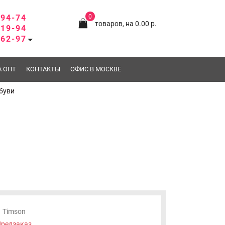
-94-74
0
товаров, на 0.00 р.
-19-94
-62-97
А ОПТ
КОНТАКТЫ
ОФИС В МОСКВЕ
буви
Timson
редзаказ