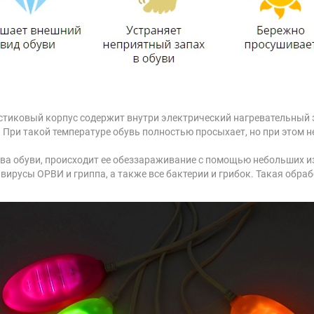
стиковый корпус содержит внутри электрический нагревательный
 При такой температуре обувь полностью просыхает, но при этом н
ва обуви, происходит ее обеззараживание с помощью небольших и
русы ОРВИ и гриппа, а также все бактерии и грибок. Такая обрабо