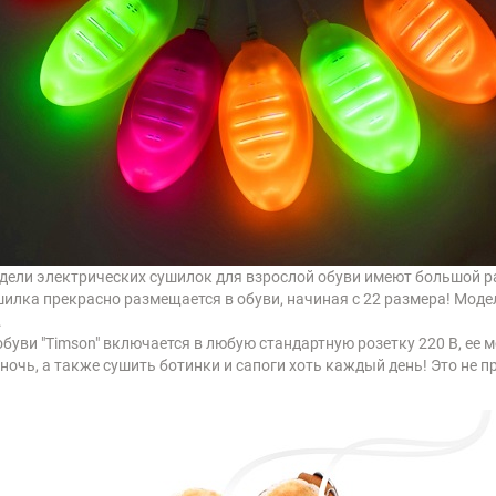
дели электрических сушилок для взрослой обуви имеют большой р
шилка прекрасно размещается в обуви, начиная с 22 размера! Моде
.
обуви
"Timson"
включается в любую стандартную розетку 220 В, ее 
ночь, а также сушить ботинки и сапоги хоть каждый день! Это не п