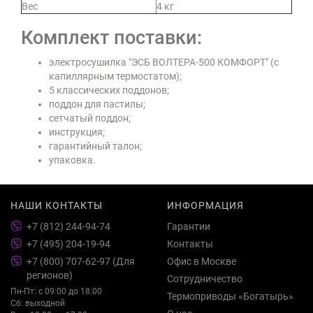
Вес
4 кг
Комплект поставки:
электросушилка "ЭСБ ВОЛТЕРА-500 КОМФОРТ" (с
капиллярным термостатом);
5 классических поддонов;
поддон для пастилы;
сетчатый поддон;
инструкция;
гарантийный талон;
упаковка.
НАШИ КОНТАКТЫ
ИНФОРМАЦИЯ
+7 (812) 244-94-74
Гарантии
+7 (495) 204-19-94
Контакты
+7 (800) 707-62-97 (Для
Офис в Москве
регионов)
Сотрудничество
Пн-Пт: с 09:00 до 18:00
Термоприводы «Богатырь»
Сб: выходной