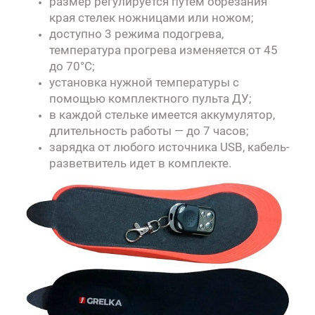
размер регулируется путем обрезания
края стелек ножницами или ножом;
доступно 3 режима подогрева,
температура прогрева изменяется от 45
до 70°C;
установка нужной температуры с
помощью комплектного пульта ДУ;
в каждой стельке имеется аккумулятор,
длительность работы — до 7 часов;
зарядка от любого источника USB, кабель-
разветвитель идет в комплекте.