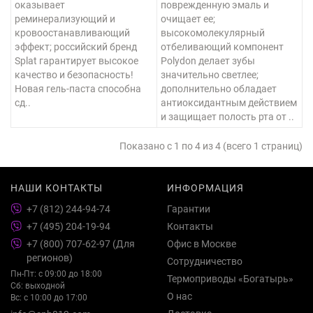
оказывает
поврежденную эмаль и
реминерализующий и
очищает ее;
кровоостанавливающий
высокомолекулярный
эффект; российский бренд
отбеливающий компонент
Splat гарантирует высокое
Polydon делает зубы
качество и безопасность!
значительно светлее;
Новая гель-паста способна
дополнительно обладает
сд..
антиоксидантным действием
и защищает полость рта от ..
Показано с 1 по 4 из 4 (всего 1 страниц)
НАШИ КОНТАКТЫ
ИНФОРМАЦИЯ
+7 (812) 244-94-74
Гарантии
+7 (495) 204-19-94
Контакты
+7 (800) 707-62-97 (Для
Офис в Москве
регионов)
Сотрудничество
Пн-Пт: с 09:00 до 18:00
Термоприводы «Богатырь»
Сб: выходной
О нас
Вс: с 10:00 до 17:00