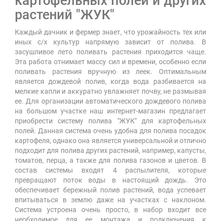
картофельных полей и других
растений "ЖУК"
Каждый дачник и фермер знает, что урожайность тех или
иных с/х культур напрямую зависит от полива. В
засушливое лето поливать растения приходится чаще.
Эта работа отнимает массу сил и времени, особенно если
поливать растения вручную из леек. Оптимальным
является дождевой полив, когда вода разбивается на
мелкие капли и аккуратно увлажняет почву, не размывая
ее. Для организации автоматического дождевого полива
на большом участке наш интернет-магазин предлагает
приобрести систему полива "ЖУК" для картофельных
полей. Данная система очень удобна для полива посадок
картофеля, однако она является универсальной и отлично
подходит для полива других растений, например, капусты,
томатов, перца, а также для полива газонов и цветов. В
состав системы входят 4 распылителя, которые
превращают поток воды в настоящий дождь. Это
обеспечивает бережный полив растений, вода успевает
впитываться в землю даже на участках с наклоном.
Система устроена очень просто, в набор входит все
необходимое для ее монтажа и подключения к