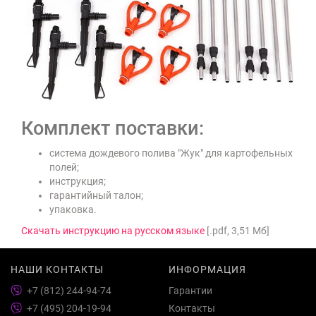
Комплект поставки:
система дождевого полива "Жук" для картофельных
полей;
инструкция;
гарантийный талон;
упаковка.
Скачать инструкцию на русском языке
[.pdf, 3,51 Мб]
НАШИ КОНТАКТЫ
ИНФОРМАЦИЯ
+7 (812) 244-94-74
Гарантии
+7 (495) 204-19-94
Контакты