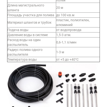
полей
Длина магистрального
20 м
шланга
Площадь участка для полива
до 100 кв.м
пластик, полиэтилен,
Материал шлангов и трубок
алюминий
Подача воды
от водопровода
Давление воды в системе
1,5-3 атм.
Расход воды на один
0,6-1,1 л/мин
распылитель
Радиус полива одного
1-3 м
распылителя
Температура воды
от +5 до +40°С